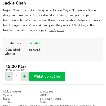
Jackie Chan
Nejlepší hongkongský policajt je vyslán do Číny s úkolem zneškodnit
drogového magnáta. Aby se dostal až k němu, musí pomoci jeho
bratrovi uprchnout z pracovního tábora, získat si jeho důvěru a proniknout
tak do organizace. V celé akci mu pomáhá půvabná čínská agentka.
Nešťastnou náhodou je ale jejic...
celý popis
Dostupnost
skladem
Cena před
58,00 Kč
slevou
49,00 Kč
/
ks
40,50 Kč
bez DPH
Přidat do košíku
Číslo produktu:
VAP10269
Výrobce:
VAPET
Režie:
STANLEY TONG
Titulky:
české
Hrají:
JACKIE CHAN MAGGIE CHEUNG MICHELLE YEOH KENNETH