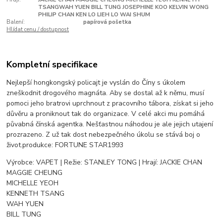
TSANGWAH YUEN BILL TUNG JOSEPHINE KOO KELVIN WONG
PHILIP CHAN KEN LO LIEH LO WAI SHUM
Balení:
papírová pošetka
Hlídat cenu / dostupnost
Kompletní specifikace
Nejlepší hongkongský policajt je vyslán do Číny s úkolem
zneškodnit drogového magnáta. Aby se dostal až k němu, musí
pomoci jeho bratrovi uprchnout z pracovního tábora, získat si jeho
důvěru a proniknout tak do organizace. V celé akci mu pomáhá
půvabná čínská agentka. Nešťastnou náhodou je ale jejich utajení
prozrazeno. Z už tak dost nebezpečného úkolu se stává boj o
život.produkce: FORTUNE STAR1993
Výrobce: VAPET | Režie: STANLEY TONG | Hrají: JACKIE CHAN
MAGGIE CHEUNG
MICHELLE YEOH
KENNETH TSANG
WAH YUEN
BILL TUNG