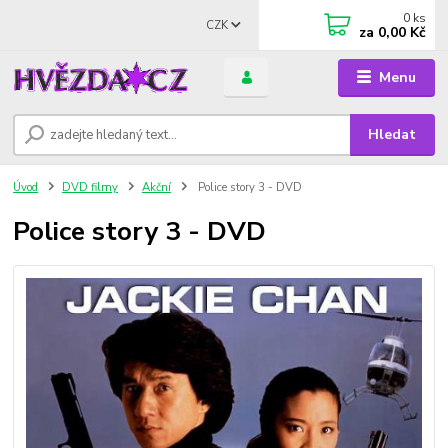
0
ks
CZK
za
0,00 Kč
Menu
Hledat
Úvod
DVD filmy
Akční
Police story 3 - DVD
Police story 3 - DVD