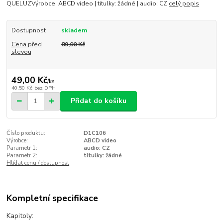
QUELUZVýrobce: ABCD video | titulky: žádné | audio: CZ
celý popis
Dostupnost
skladem
Cena před
89,00 Kč
slevou
49,00 Kč
/
ks
40,50 Kč
bez DPH
Přidat do košíku
Číslo produktu:
D1C106
Výrobce:
ABCD video
Parametr 1:
audio: CZ
Parametr 2:
titulky: žádné
Hlídat cenu / dostupnost
Kompletní specifikace
Kapitoly: