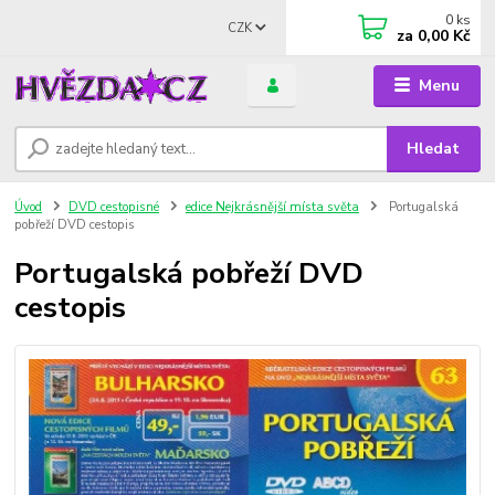
0
ks
CZK
za
0,00 Kč
Menu
Hledat
Úvod
DVD cestopisné
edice Nejkrásnější místa světa
Portugalská
pobřeží DVD cestopis
Portugalská pobřeží DVD
cestopis