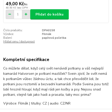
49,00 Kč
/
ks
40,50 Kč
bez DPH
Přidat do košíku
Číslo produktu:
DPA0158
Výrobce:
Filmák
Balení:
papírová pošetka
Hlídat cenu / dostupnost
Kompletní specifikace
Co můžete dělat, když celý svět nenávidí potkany a váš nejlepší
kamarád Halvorsen je potkaní mazlíček? Svein zjistí, že svět nemá
k potkanům vůbec žádnou úctu, a tak chce přesvědčit lidi, že
potkani jsou roztomilí a bezvadní kamarádi. Podle Sveina jsou totiž
lidé hrozně hloupí, když mají rádi jen kočky a psy. Nejsou snad
potkani, stejně tak jako hadi a prasata, taky moc prima?
Výrobce: Filmák | titulky: CZ | audio: CZ/NR