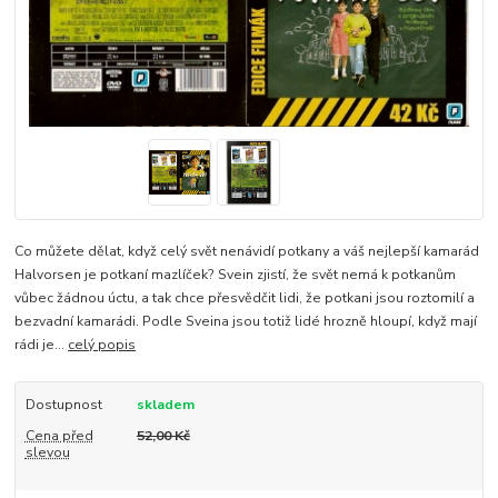
Co můžete dělat, když celý svět nenávidí potkany a váš nejlepší kamarád
Halvorsen je potkaní mazlíček? Svein zjistí, že svět nemá k potkanům
vůbec žádnou úctu, a tak chce přesvědčit lidi, že potkani jsou roztomilí a
bezvadní kamarádi. Podle Sveina jsou totiž lidé hrozně hloupí, když mají
rádi je...
celý popis
Dostupnost
skladem
Cena před
52,00 Kč
slevou