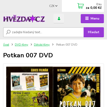
0
ks
CZK
za
0,00 Kč
Menu
Hledat
Úvod
DVD filmy
Dětské filmy
Potkan 007 DVD
Potkan 007 DVD