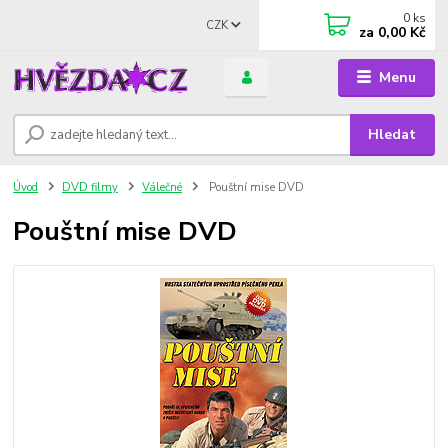
0
ks
CZK
za
0,00 Kč
Menu
Hledat
Úvod
DVD filmy
Válečné
Pouštní mise DVD
Pouštní mise DVD