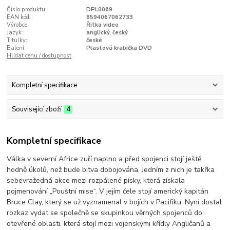
Číslo produktu:
DPL0069
EAN kód:
8594067062733
Výrobce:
Řitka video
Jazyk:
anglický, český
Titulky:
české
Balení:
Plastová krabička DVD
Hlídat cenu / dostupnost
Kompletní specifikace
Související zboží
4
Kompletní specifikace
Válka v severní Africe zuří naplno a před spojenci stojí ještě
hodně úkolů, než bude bitva dobojována. Jedním z nich je takřka
sebevražedná akce mezi rozpálené písky, která získala
pojmenování „Pouštní mise“. V jejím čele stojí americký kapitán
Bruce Clay, který se už vyznamenal v bojích v Pacifiku. Nyní dostal
rozkaz vydat se společně se skupinkou věrných spojenců do
otevřené oblasti, která stojí mezi vojenskými křídly Angličanů a