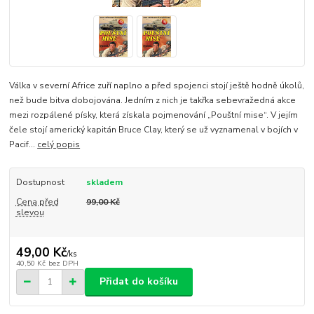
Válka v severní Africe zuří naplno a před spojenci stojí ještě hodně úkolů,
než bude bitva dobojována. Jedním z nich je takřka sebevražedná akce
mezi rozpálené písky, která získala pojmenování „Pouštní mise“. V jejím
čele stojí americký kapitán Bruce Clay, který se už vyznamenal v bojích v
Pacif...
celý popis
Dostupnost
skladem
Cena před
99,00 Kč
slevou
49,00 Kč
/
ks
40,50 Kč
bez DPH
Přidat do košíku