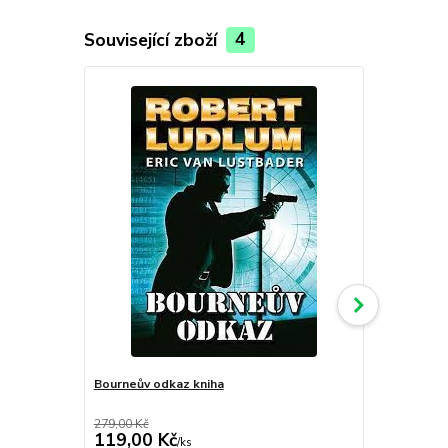
Související zboží
4
Bourneův odkaz kniha
Případ sličn
279,00 Kč
149,00 Kč
119,00 Kč
99,00 Kč
/
ks