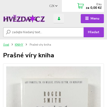
0
ks
CZK
za
0,00 Kč
Menu
Hledat
Úvod
KNIHY
Prašné víry kniha
Prašné víry kniha