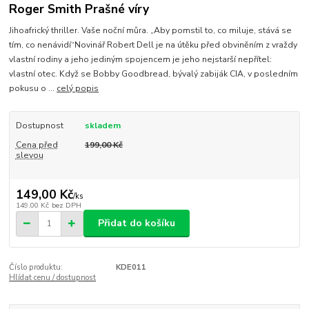
Roger Smith Prašné víry
Jihoafrický thriller. Vaše noční můra. „Aby pomstil to, co miluje, stává se
tím, co nenávidí“Novinář Robert Dell je na útěku před obviněním z vraždy
vlastní rodiny a jeho jediným spojencem je jeho nejstarší nepřítel:
vlastní otec. Když se Bobby Goodbread, bývalý zabiják CIA, v posledním
pokusu o ...
celý popis
Dostupnost
skladem
Cena před
199,00 Kč
slevou
149,00 Kč
/
ks
149,00 Kč
bez DPH
Přidat do košíku
Číslo produktu:
KDE011
Hlídat cenu / dostupnost