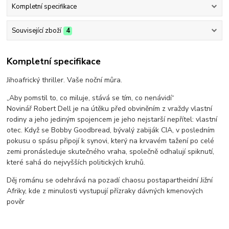
Kompletní specifikace
Související zboží
4
Kompletní specifikace
Jihoafrický thriller. Vaše noční můra.
„Aby pomstil to, co miluje, stává se tím, co nenávidí“
Novinář Robert Dell je na útěku před obviněním z vraždy vlastní
rodiny a jeho jediným spojencem je jeho nejstarší nepřítel: vlastní
otec. Když se Bobby Goodbread, bývalý zabiják CIA, v posledním
pokusu o spásu připojí k synovi, který na krvavém tažení po celé
zemi pronásleduje skutečného vraha, společně odhalují spiknutí,
které sahá do nejvyšších politických kruhů.
Děj románu se odehrává na pozadí chaosu postapartheidní Jižní
Afriky, kde z minulosti vystupují přízraky dávných kmenových
pověr