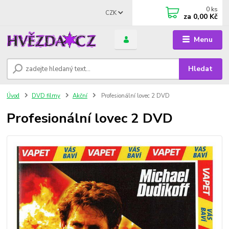
0
ks
CZK
za
0,00 Kč
Menu
Hledat
Úvod
DVD filmy
Akční
Profesionální lovec 2 DVD
Profesionální lovec 2 DVD