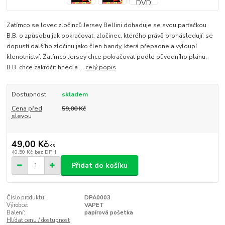
Zatímco se lovec zločinců Jersey Bellini dohaduje se svou parťačkou
B.B. o způsobu jak pokračovat, zločinec, kterého právě pronásledují, se
dopustí dalšího zločinu jako člen bandy, která přepadne a vyloupí
klenotnictví. Zatímco Jersey chce pokračovat podle původního plánu,
B.B. chce zakročit hned a ...
celý popis
Dostupnost
skladem
Cena před
59,00 Kč
slevou
49,00 Kč
/
ks
40,50 Kč
bez DPH
Přidat do košíku
Číslo produktu:
DPA0003
Výrobce:
VAPET
Balení:
papírová pošetka
Hlídat cenu / dostupnost