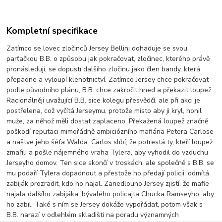
Kompletní specifikace
Zatímco se lovec zločinců Jersey Bellini dohaduje se svou
parťačkou B.B. o způsobu jak pokračovat, zločinec, kterého právě
pronásledují, se dopustí dalšího zločinu jako člen bandy, která
přepadne a vyloupí klenotnictví. Zatímco Jersey chce pokračovat
podle původního plánu, B.B. chce zakročit hned a překazit loupež.
Racionálněji uvažující B.B. sice kolegu přesvědčí, ale při akci je
postřelena, což vyčítá Jerseymu, protože místo aby ji kryl, honil
muže, za něhož měli dostat zaplaceno. Překažená loupež značně
poškodí reputaci mimořádně ambiciózního mafiána Petera Carlose
a naštve jeho šéfa Walda. Carlos slíbí, že potrestá ty, kteří loupež
zmařili a pošle nájemného vraha Tylera, aby vyhodil do vzduchu
Jerseyho domov. Ten sice skončí v troskách, ale společně s B.B. se
mu podaří Tylera dopadnout a přestože ho předají policii, odmítá
zabiják prozradit, kdo ho najal. Zanedlouho Jersey zjistí, že mafie
najala dalšího zabijáka, bývalého policajta Chucka Ramseyho, aby
ho zabil. Také s ním se Jersey dokáže vypořádat, potom však s
B.B. narazí v odlehlém skladišti na poradu významných