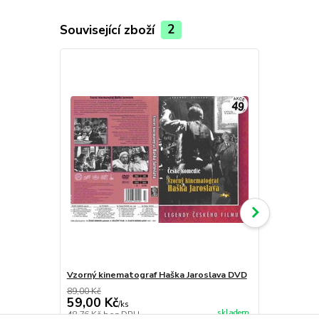
Související zboží
2
Vzorný kinematograf Haška Jaroslava DVD
Pytlákova s
89,00 Kč
79,00 Kč
59,00 Kč
49,00 Kč
/
ks
skladem
48,76 Kč
bez DPH
40,50 Kč
bez