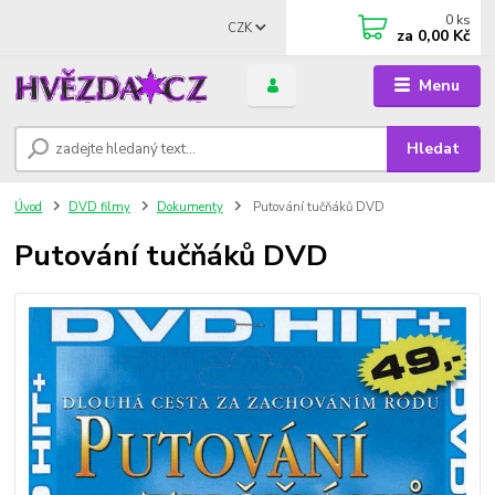
0
ks
CZK
za
0,00 Kč
Menu
Hledat
Úvod
DVD filmy
Dokumenty
Putování tučňáků DVD
Putování tučňáků DVD