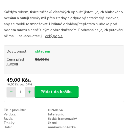
Každým rokem, tisíce tučňáků císařských opouští jistotu jejich hlubokého
oceánu a putují stovky mil přes zrádný a odpudivý antarktický ledovec,
aby se mohli rozmnožovat. Hrdinné odolávají teplotám hluboko pod
bodem mrazu a nesčíslným dobrodružstvím. Podívaná na jejích putování
očima Luca Jacquetse j...
celý popis
Dostupnost
skladem
Cena před
59,00 Kč
slevou
49,00 Kč
/
ks
40,50 Kč
bez DPH
Přidat do košíku
Číslo produktu:
DPA0154
Výrobce:
Intersonic
Jazyk:
český, francouzský
Titulky:
české
Balení:
papírová pošetka