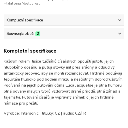
Hlídat cenu / dostupnost
Kompletní specifikace
Související zboží
2
Kompletní specifikace
Každým rokem, tisíce tučňáků císařských opouští jistotu jejich
hlubokého oceánu a putují stovky mil přes zrádný a odpudivý
antarktický ledovec, aby se mohli rozmnožovat. Hrdinné odolávají
teplotám hluboko pod bodem mrazu a nesčíslným dobrodružstvím.
Podívaná na jejích putování očima Luca Jacquetse je plna humoru,
plná odvahy malých tvorů vzdorovat drsné přírodě, plná záhad a
tajemství. Putování císařů je výpravný snímek o jejich hrdinné
námaze pro přežití.
Výrobce: Intersonic | titulky: CZ | audio: CZ/FR