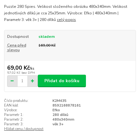
Puzzle 280 Spies. Velikost složeného obrázku 480x340mm. Velikost
jednotlivých dílků je cca 25x35mm. Výrobce: Efko | 480x340mm |
Parametr 3: věk 3+ | 280 dílků
celý popis
Dostupnost
skladem
Cena před
169,00 Kč
slevou
69,00 Kč
/
ks
57,02 Kč
bez DPH
Přidat do košíku
Číslo produktu:
K2M435
EAN kód:
8592168878161
Výrobce:
Efko
Parametr 1:
280 dílků
Parametr 2:
480x340mm
Parametr 3:
věk 3+
Hlídat cenu / dostupnost