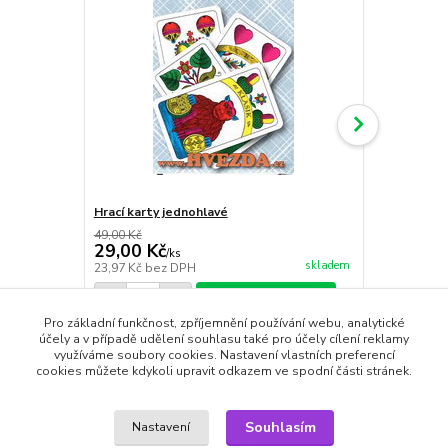
Hrací karty jednohlavé
Hrajeme si 
49,00 Kč
39,00 Kč
29,00 Kč
15,00 Kč
/
ks
skladem
23,97 Kč
bez DPH
15,00 Kč
bez
Přidat do košíku
Pro základní funkčnost, zpříjemnění používání webu, analytické
účely a v případě udělení souhlasu také pro účely cílení reklamy
využíváme soubory cookies. Nastavení vlastních preferencí
cookies můžete kdykoli upravit odkazem ve spodní části stránek.
Zboží zařazeno v kategoriích
Souhlasím
Nastavení