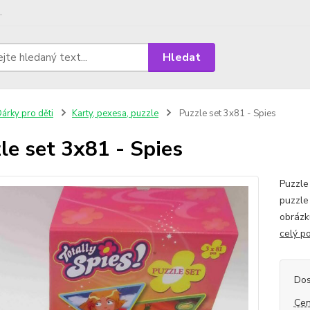
.
Hledat
árky pro děti
Karty, pexesa, puzzle
Puzzle set 3x81 - Spies
le set 3x81 - Spies
Puzzle
puzzle
obrázk
celý p
Dos
Cen