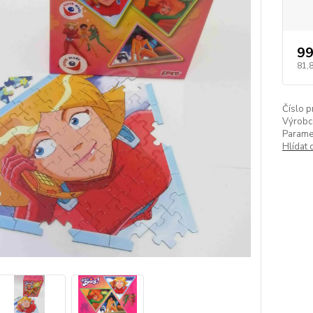
99
81,
Číslo p
Výrobc
Paramet
Hlídat 