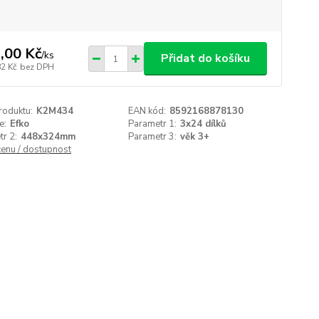
,00 Kč
/
ks
Přidat do košíku
82 Kč
bez DPH
roduktu:
K2M434
EAN kód:
8592168878130
e:
Efko
Parametr 1:
3x24 dílků
r 2:
448x324mm
Parametr 3:
věk 3+
cenu / dostupnost