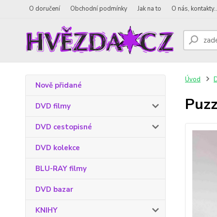
O doručení
Obchodní podmínky
Jak na to
O nás, kontakty..
Úvod
D
Nově přidané
Puzz
DVD filmy
DVD cestopisné
DVD kolekce
BLU-RAY filmy
DVD bazar
KNIHY