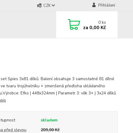
Přihlášení
CZK
0
ks
za
0,00 Kč
 set Spies 3x81 dílků. Balení obsahuje 3 samostatné 81 dílné
 ve tvaru trojúhelníku + zmenšená předloha skládaného
u.Výrobce: Efko | 448x324mm | Parametr 3: věk 3+ | 3x24 dílků
opis
tupnost
skladem
a před slevou
209,00 Kč