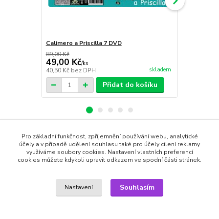
Calimero a Priscilla 7 DVD
Calimero a P
89,00 Kč
89,00 Kč
49,00 Kč
49,00 Kč
/
ks
skladem
40,50 Kč
bez DPH
40,50 Kč
bez
Přidat do košíku
Pro základní funkčnost, zpříjemnění používání webu, analytické
Zboží zařazeno v kategoriích
účely a v případě udělení souhlasu také pro účely cílení reklamy
využíváme soubory cookies. Nastavení vlastních preferencí
cookies můžete kdykoli upravit odkazem ve spodní části stránek.
DVD filmy
Dětské filmy
Souhlasím
Nastavení