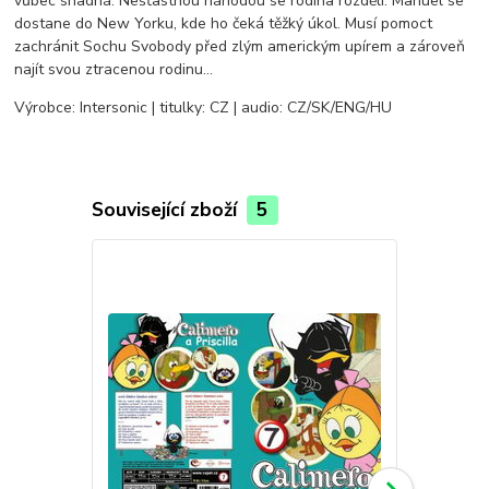
vůbec snadná. Nešťastnou náhodou se rodina rozdělí. Manuel se
dostane do New Yorku, kde ho čeká těžký úkol. Musí pomoct
zachránit Sochu Svobody před zlým americkým upírem a zároveň
najít svou ztracenou rodinu…
Výrobce: Intersonic | titulky: CZ | audio: CZ/SK/ENG/HU
Související zboží
5