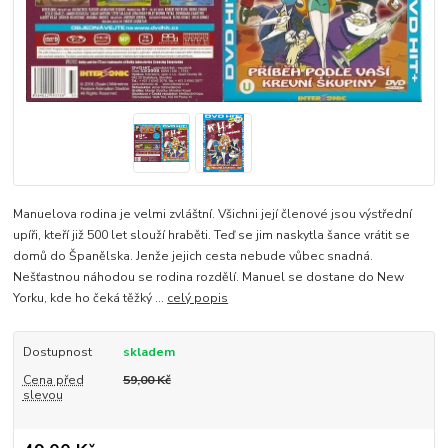
Manuelova rodina je velmi zvláštní. Všichni její členové jsou výstřední
upíři, kteří již 500 let slouží hraběti. Teď se jim naskytla šance vrátit se
domů do Španělska. Jenže jejich cesta nebude vůbec snadná.
Nešťastnou náhodou se rodina rozdělí. Manuel se dostane do New
Yorku, kde ho čeká těžký ...
celý popis
Dostupnost
skladem
Cena před
59,00 Kč
slevou