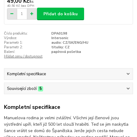
49,00 Kč
/
ks
40,50 Kč
bez DPH
Přidat do košíku
Číslo produktu:
DPA0198
Výrobce:
Intersonic
Parametr 1:
audio: CZ/SK/ENG/HU
Parametr 2:
titulky: CZ
Balení:
papírová pošetka
Hlídat cenu / dostupnost
Kompletní specifikace
Související zboží
5
Kompletní specifikace
Manuelova rodina je velmi zvláštní. Všichni její členové jsou
výstřední upíři, kteří již 500 let slouží hraběti. Teď se jim naskytla
šance vrátit se domů do Španělska. Jenže jejich cesta nebude