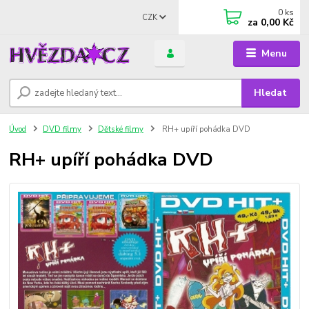
0
ks
CZK
za
0,00 Kč
Menu
Hledat
Úvod
DVD filmy
Dětské filmy
RH+ upíří pohádka DVD
RH+ upíří pohádka DVD