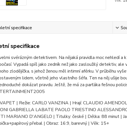
Věk:
1
etní specifikace
Sou
tní specifikace
velmi svérázným detektivem. Na nějaká pravidla moc nehledí a k
očasí. Vypadá spíš jako zedník než jako zasloužilý detektiv, ale
noho zlodějíčka, s jehož ženou měl intimní aférku. V průběhu vy
staveným lidem, včetně jeho vlastního šéfa. Ten na něj ušije b
dnoduché dokázat pravdu. Ještě, že má za parťáka fešnou polic
NTERTAINMENT2005
: VAPET | Režie: CARLO VANZINA | Hrají: CLAUDIO AME
NI GABRIELLA LABATE PAOLO TRIESTINO ALESSANDRO D
MARIANO D'ANGELO | Titulky: české | Délka: 88 minut | Jazyk: č
bička+papírový přebal | Obraz: 16:9, barevný | Věk: 15+