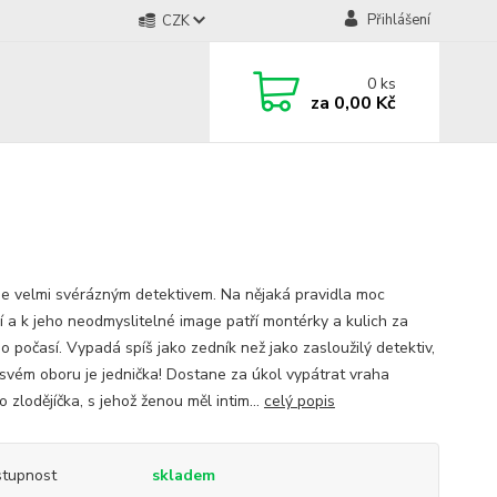
Přihlášení
CZK
0
ks
za
0,00 Kč
je velmi svérázným detektivem. Na nějaká pravidla moc
í a k jeho neodmyslitelné image patří montérky a kulich za
o počasí. Vypadá spíš jako zedník než jako zasloužilý detektiv,
 svém oboru je jednička! Dostane za úkol vypátrat vraha
 zlodějíčka, s jehož ženou měl intim...
celý popis
tupnost
skladem