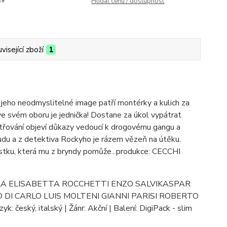
5+
Hlídat cenu / dostupnost
visející zboží
1
 jeho neodmyslitelné image patří montérky a kulich za
 ve svém oboru je jednička! Dostane za úkol vypátrat
šetřování objeví důkazy vedoucí k drogovému gangu a
oudu a z detektiva Rockyho je rázem vězeň na útěku.
istku, která mu z bryndy pomůže...produkce: CECCHI
NDOLA ELISABETTA ROCCHETTI ENZO SALVIKASPAR
I CARLO LUIS MOLTENI GIANNI PARISI ROBERTO
eský, italský | Žánr: Akční | Balení: DigiPack - slim