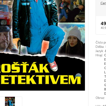
Cen
49
40,
Číslo p
Délka:
Jazyk:
Hrají:
D
G
Obraz: