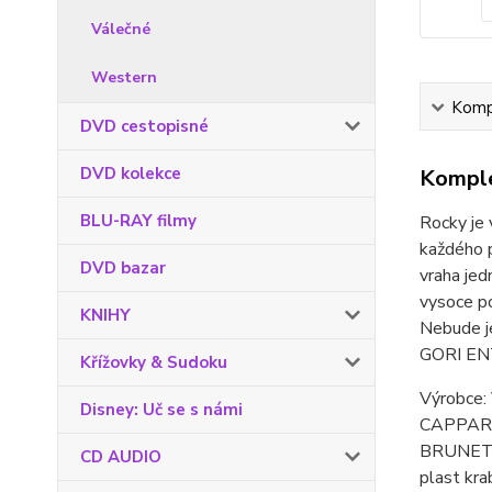
Válečné
Western
Kompl
DVD cestopisné
DVD kolekce
Komple
BLU-RAY filmy
Rocky je 
každého p
DVD bazar
vraha jed
vysoce po
KNIHY
Nebude je
GORI E
Křížovky & Sudoku
Výrobce
Disney: Uč se s námi
CAPPARO
BRUNETTI 
CD AUDIO
plast kra