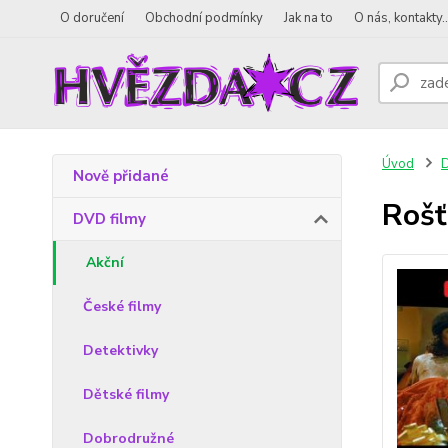
O doručení
Obchodní podmínky
Jak na to
O nás, kontakty..
Úvod
D
Nově přidané
Rošť
DVD filmy
Akční
České filmy
Detektivky
Dětské filmy
Dobrodružné