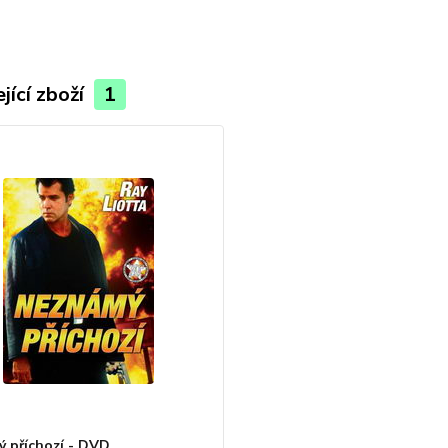
jící zboží
1
 příchozí - DVD