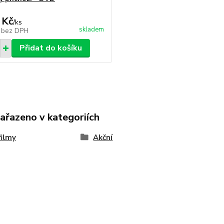
 Kč
/
ks
skladem
č
bez DPH
Přidat do košíku
zařazeno v kategoriích
ilmy
Akční