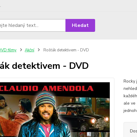
.
Hledat
VD filmy
Akční
Rošťák detektivem - DVD
ák detektivem - DVD
Rocky 
nehled
každéh
ale ve
jednoho
Dos