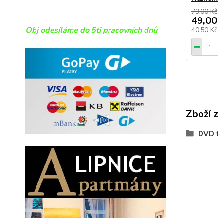
79,00 Kč
49,00
Obj odesíláme do 5ti pracovních dnů
40,50 K
Zboží 
DVD f