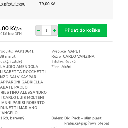
a před slevou
79,00 Kč
,00 Kč
/
ks
Přidat do košíku
50 Kč
bez DPH
roduktu:
VAP10641
Výrobce:
VAPET
88 minut
Režie:
CARLO VANZINA
český, italský
Titulky:
české
CLAUDIO AMENDOLA
Žánr:
Akční
ELISABETTA ROCCHETTI
ENZO SALVIKASPAR
CAPPARONI GABRIELLA
LABATE PAOLO
TRIESTINO ALESSANDRO
I CARLO LUIS MOLTENI
IANNI PARISI ROBERTO
BRUNETTI MARIANO
D'ANGELO
16:9, barevný
Balení:
DigiPack - slim plast
krabička+papírový přebal