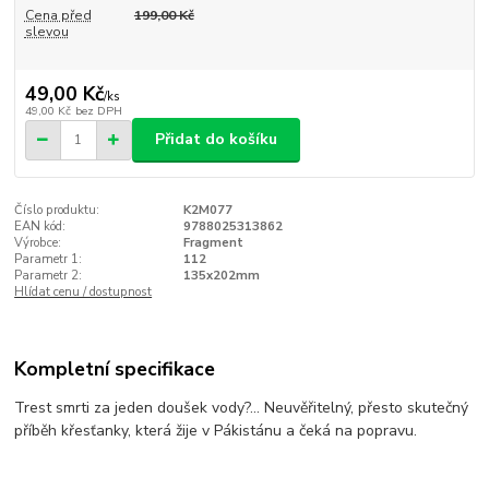
Cena před
199,00 Kč
slevou
49,00 Kč
/
ks
49,00 Kč
bez DPH
Přidat do košíku
Číslo produktu:
K2M077
EAN kód:
9788025313862
Výrobce:
Fragment
Parametr 1:
112
Parametr 2:
135x202mm
Hlídat cenu / dostupnost
Kompletní specifikace
Trest smrti za jeden doušek vody?... Neuvěřitelný, přesto skutečný
příběh křesťanky, která žije v Pákistánu a čeká na popravu.