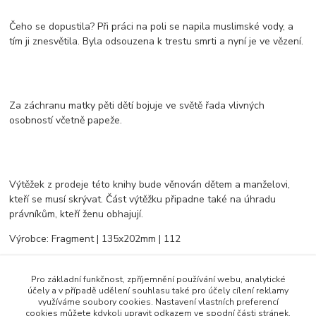
Čeho se dopustila? Při práci na poli se napila muslimské vody, a
tím ji znesvětila. Byla odsouzena k trestu smrti a nyní je ve vězení.
Za záchranu matky pěti dětí bojuje ve světě řada vlivných
osobností včetně papeže.
Výtěžek z prodeje této knihy bude věnován dětem a manželovi,
kteří se musí skrývat. Část výtěžku připadne také na úhradu
právníkům, kteří ženu obhajují.
Výrobce: Fragment | 135x202mm | 112
Pro základní funkčnost, zpříjemnění používání webu, analytické
Zboží zařazeno v kategoriích
účely a v případě udělení souhlasu také pro účely cílení reklamy
využíváme soubory cookies. Nastavení vlastních preferencí
cookies můžete kdykoli upravit odkazem ve spodní části stránek.
KNIHY