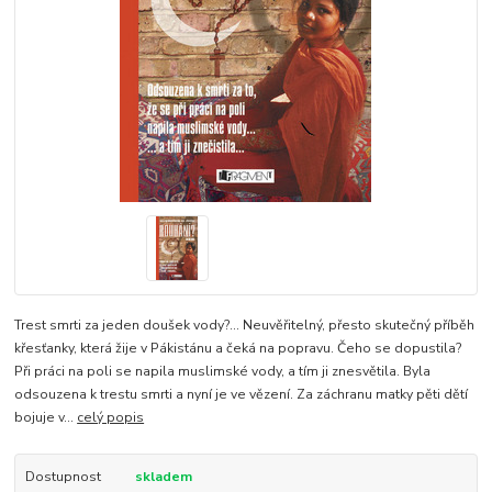
Trest smrti za jeden doušek vody?... Neuvěřitelný, přesto skutečný příběh
křesťanky, která žije v Pákistánu a čeká na popravu. Čeho se dopustila?
Při práci na poli se napila muslimské vody, a tím ji znesvětila. Byla
odsouzena k trestu smrti a nyní je ve vězení. Za záchranu matky pěti dětí
bojuje v...
celý popis
Dostupnost
skladem