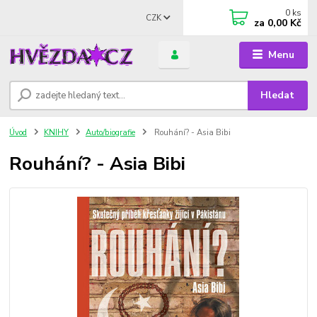
0
ks
CZK
za
0,00 Kč
Menu
Hledat
Úvod
KNIHY
Auto/biografie
Rouhání? - Asia Bibi
Rouhání? - Asia Bibi