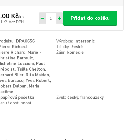
,00 Kč
/
ks
Přidat do košíku
11 Kč
bez DPH
roduktu:
DPA0656
Výrobce:
Intersonic
Pierre Richard
Titulky:
české
ierre Richard, Marie -
Žánr:
komedie
hristine Barrault,
icheline Luccioni, Paul
réboist, Tsilla Chelton,
ernard Blier, Rita Maiden,
ves Barsacq, Yves Robert,
obert Dalban, Maria
Pacôme
papírová pošetka
Zvuk:
český, francouzský
cenu / dostupnost