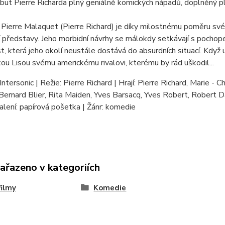
ebut Pierre Richarda plný geniálně komických nápadů, doplněný pl
Pierre Malaquet (Pierre Richard) je díky milostnému poměru své
 představy. Jeho morbidní návrhy se málokdy setkávají s pochop
st, která jeho okolí neustále dostává do absurdních situací. Když 
ou Lisou svému americkému rivalovi, kterému by rád uškodil...
ntersonic | Režie: Pierre Richard | Hrají: Pierre Richard, Marie - C
Bernard Blier, Rita Maiden, Yves Barsacq, Yves Robert, Robert Da
alení: papírová pošetka | Žánr: komedie
zařazeno v kategoriích
ilmy
Komedie