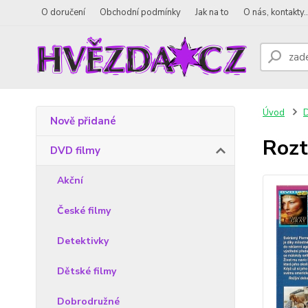
O doručení
Obchodní podmínky
Jak na to
O nás, kontakty..
Úvod
D
Nově přidané
Rozt
DVD filmy
Akční
České filmy
Detektivky
Dětské filmy
Dobrodružné