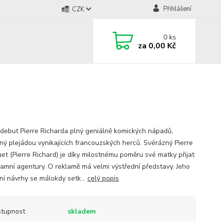
Přihlášení
CZK
0
ks
za
0,00 Kč
í debut Pierre Richarda plný geniálně komických nápadů,
ný plejádou vynikajících francouzských herců. Svérázný Pierre
et (Pierre Richard) je díky milostnému poměru své matky přijat
lamní agentury. O reklamě má velmi výstřední představy. Jeho
ní návrhy se málokdy setk...
celý popis
tupnost
skladem