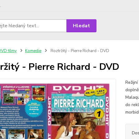
.
Hledat
VD filmy
Komedie
Roztržitý - Pierre Richard - DVD
ržitý - Pierre Richard - DVD
Režijn
doplně
Malaqu
do rek
morbid
Dos