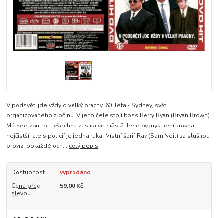
V podsvětí jde vždy o velký prachy. 60. léta - Sydney, svět
organizovaného zločinu. V jeho čele stojí boss Berry Ryan (Bryan Brown).
Má pod kontrolu všechna kasina ve městě. Jeho byznys není zrovna
nejčistší, ale s policií je jedna ruka. Místní šerif Ray (Sam Neil) za slušnou
provizi pokaždé och...
celý popis
Dostupnost
vyprodáno
Cena před
59,00 Kč
slevou