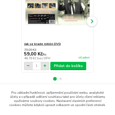
Jak se krade milión DVD
Jak napálit
79,00 Kč
79,00 Kč
59,00 Kč
59,00 Kč
/
ks
skladem
48,76 Kč
bez DPH
48,76 Kč
bez
Přidat do košíku
Pro základní funkčnost, zpříjemnění používání webu, analytické
Zboží zařazeno v kategoriích
účely a v případě udělení souhlasu také pro účely cílení reklamy
využíváme soubory cookies. Nastavení vlastních preferencí
cookies můžete kdykoli upravit odkazem ve spodní části stránek.
DVD filmy
Komedie