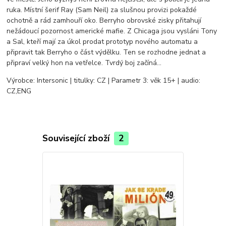
ruka. Místní šerif Ray (Sam Neil) za slušnou provizi pokaždé
ochotně a rád zamhouří oko. Berryho obrovské zisky přitahují
nežádoucí pozornost americké mafie. Z Chicaga jsou vysláni Tony
a Sal, kteří mají za úkol prodat prototyp nového automatu a
připravit tak Berryho o část výdělku. Ten se rozhodne jednat a
připraví velký hon na vetřelce. Tvrdý boj začíná...
Výrobce: Intersonic | titulky: CZ | Parametr 3: věk 15+ | audio:
CZ,ENG
Související zboží
2