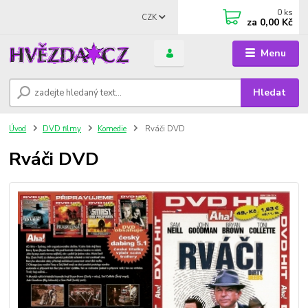
0
ks
CZK
za
0,00 Kč
Menu
Hledat
Úvod
DVD filmy
Komedie
Rváči DVD
Rváči DVD