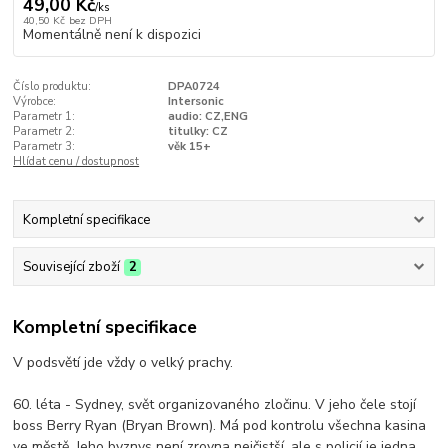
49,00 Kč
/
ks
40,50 Kč
bez DPH
Momentálně není k dispozici
Číslo produktu:
DPA0724
Výrobce:
Intersonic
Parametr 1:
audio: CZ,ENG
Parametr 2:
titulky: CZ
Parametr 3:
věk 15+
Hlídat cenu / dostupnost
Kompletní specifikace
Související zboží
2
Kompletní specifikace
V podsvětí jde vždy o velký prachy.
60. léta - Sydney, svět organizovaného zločinu. V jeho čele stojí
boss Berry Ryan (Bryan Brown). Má pod kontrolu všechna kasina
ve městě. Jeho byznys není zrovna nejčistší, ale s policií je jedna