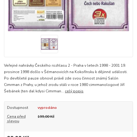
Veřejné nahrávky Českého rozhlasu 2 - Praha v letech 1998 - 2001 19.
prosince 1998 došlo v Šémanovicích na Kokořínsku k dějinné události.
Po devítileté pauze obnovil právě zde svou činnost známý Salón
Cimrman z Prahy, u jehož zrodu stáli v roce 1980 cimrmanologové Jiří
Šebánek (ten dal kdysi Cimrman...
celý popis
Dostupnost
vyprodáno
Cena před
199,00 Kč
slevou