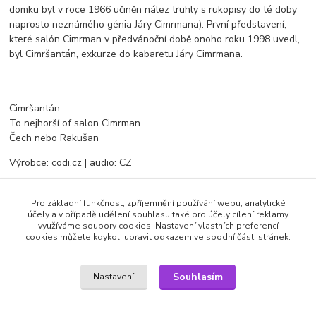
domku byl v roce 1966 učiněn nález truhly s rukopisy do té doby
naprosto neznámého génia Járy Cimrmana). První představení,
které salón Cimrman v předvánoční době onoho roku 1998 uvedl,
byl Cimršantán, exkurze do kabaretu Járy Cimrmana.
Cimršantán
To nejhorší of salon Cimrman
Čech nebo Rakušan
Výrobce: codi.cz | audio: CZ
Pro základní funkčnost, zpříjemnění používání webu, analytické
Zboží zařazeno v kategoriích
účely a v případě udělení souhlasu také pro účely cílení reklamy
využíváme soubory cookies. Nastavení vlastních preferencí
cookies můžete kdykoli upravit odkazem ve spodní části stránek.
CD AUDIO
Mluvené slovo
Souhlasím
Nastavení