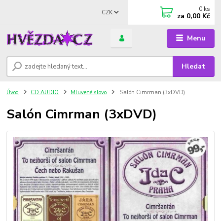
0
ks
CZK
za
0,00 Kč
Menu
Hledat
Úvod
CD AUDIO
Mluvené slovo
Salón Cimrman (3xDVD)
Salón Cimrman (3xDVD)