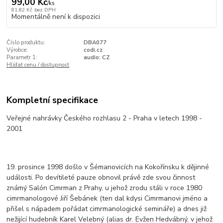
99,00 Kč
/
ks
81,82 Kč
bez DPH
Momentálně není k dispozici
Číslo produktu:
DBA077
Výrobce:
codi.cz
Parametr 1:
audio: CZ
Hlídat cenu / dostupnost
Kompletní specifikace
Veřejné nahrávky Českého rozhlasu 2 - Praha v letech 1998 -
2001
19. prosince 1998 došlo v Šémanovicích na Kokořínsku k dějinné
události. Po devítileté pauze obnovil právě zde svou činnost
známý Salón Cimrman z Prahy, u jehož zrodu stáli v roce 1980
cimrmanologové Jiří Šebánek (ten dal kdysi Cimrmanovi jméno a
přišel s nápadem pořádat cimrmanologické semináře) a dnes již
nežijící hudebník Karel Velebný (alias dr. Evžen Hedvábný, v jehož