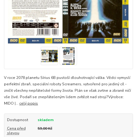
V roce 2078 planetu Sírius 6B pustoší dlouhotrvající válka. Vědci vymyslí
perfektní zbraň, speciální roboty Screamers, vytvořené pro jediný cíl -
zničit všechny nepřátelské formy života. Plán se však zvrtne a zbraně ničí
vše živé. Podaří se znepřáteleným lidem zvítězit nad stroji?Výrobce:
MIDO |...
celý popis
Dostupnost
skladem
Cena před
59,00 Kč
slevou