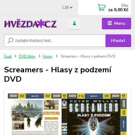
0
ks
CZK
za
0,00 Kč
Menu
Hledat
Úvod
DVD filmy
Horory
Screamers - Hlasy z podzemí DVD
Screamers - Hlasy z podzemí
DVD