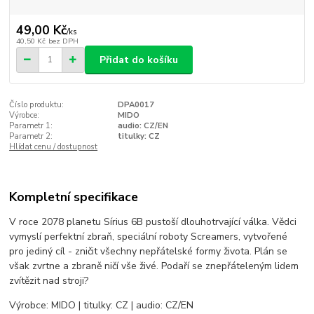
49,00 Kč
/
ks
40,50 Kč
bez DPH
Přidat do košíku
Číslo produktu:
DPA0017
Výrobce:
MIDO
Parametr 1:
audio: CZ/EN
Parametr 2:
titulky: CZ
Hlídat cenu / dostupnost
Kompletní specifikace
V roce 2078 planetu Sírius 6B pustoší dlouhotrvající válka. Vědci
vymyslí perfektní zbraň, speciální roboty Screamers, vytvořené
pro jediný cíl - zničit všechny nepřátelské formy života. Plán se
však zvrtne a zbraně ničí vše živé. Podaří se znepřáteleným lidem
zvítězit nad stroji?
Výrobce: MIDO | titulky: CZ | audio: CZ/EN