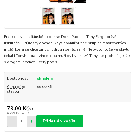
Frankie, syn mafiánského bosse Dona Paola, a Tony Fargo právě
uskutečňují důležitý obchod, když dovnitř vtrhne skupina maskovaných
mužů, která se chce zmocnit drog i peněz za ně. Nebýt toho, že ve skrytu
čekal i Tonyho bratr Vince, oba muži by byli mrtví. Tony ale prohlašuje, že
s drogami nechce...
celý popis
Dostupnost
skladem
Cena před
99,00 Kč
slevou
79,00 Kč
/
ks
65,29 Kč
bez DPH
Přidat do košíku