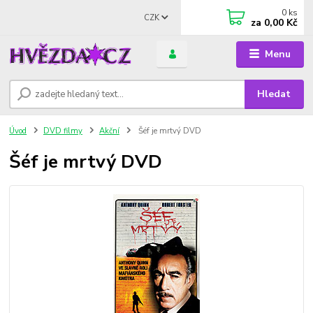
0
ks
CZK
za
0,00 Kč
Menu
Hledat
Úvod
DVD filmy
Akční
Šéf je mrtvý DVD
Šéf je mrtvý DVD