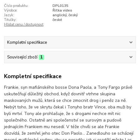
Číslo produktu:
DPL0135
Výrobce:
Řitka video
Jazyk:
anglický, český
Titulky:
české
Hlídat cenu / dostupnost
Kompletní specifikace
Související zboží
1
Kompletní specifikace
Frankie, syn mafiánského bosse Dona Paola, a Tony Fargo právě
uskutečňují důležitý obchod, když dovnitř vtrhne skupina
maskovaných mužů, která se chce zmocnit drog i peněz za ně.
Nebýt toho, že ve skrytu čekal i Tonyho bratr Vince, oba muži by
byli mrtví. Tony ale prohlašuje, že s drogami nechce mít nic
společného. Ostatně ani společenství se surovým a pudově
jednajícím Frankiem mu nesedí. V téže chvíli se ale Frankie
dozvídá, že zemřel jeho otec Don Paolo... Zanedlouho se scházejí
mocné mafiánské rodiny, aby se poradily, jak si rozdělí město Las