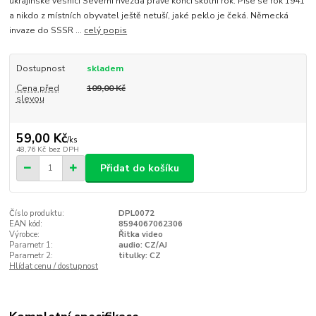
ukrajinské vesnici Severní hvězda právě končí školní rok. Píše se rok 1941
a nikdo z místních obyvatel ještě netuší, jaké peklo je čeká. Německá
invaze do SSSR ...
celý popis
Dostupnost
skladem
Cena před
109,00 Kč
slevou
59,00 Kč
/
ks
48,76 Kč
bez DPH
Přidat do košíku
Číslo produktu:
DPL0072
EAN kód:
8594067062306
Výrobce:
Řitka video
Parametr 1:
audio: CZ/AJ
Parametr 2:
titulky: CZ
Hlídat cenu / dostupnost