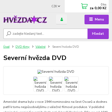
0
ks
CZK
za
0,00 Kč
Menu
Hledat
Úvod
DVD filmy
Válečné
Severní hvězda DVD
Severní hvězda DVD
Americké drama bylo v roce 1944 nominováno na šest Oscarů a dodnes
patří k tomu nejpůsobivějšímu z válečné filmové produkce. V poklidné