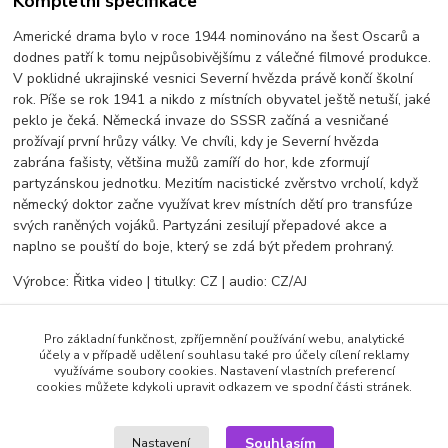
Kompletní specifikace
Americké drama bylo v roce 1944 nominováno na šest Oscarů a
dodnes patří k tomu nejpůsobivějšímu z válečné filmové produkce.
V poklidné ukrajinské vesnici Severní hvězda právě končí školní
rok. Píše se rok 1941 a nikdo z místních obyvatel ještě netuší, jaké
peklo je čeká. Německá invaze do SSSR začíná a vesničané
prožívají první hrůzy války. Ve chvíli, kdy je Severní hvězda
zabrána fašisty, většina mužů zamíří do hor, kde zformují
partyzánskou jednotku. Mezitím nacistické zvěrstvo vrcholí, když
německý doktor začne využívat krev místních dětí pro transfúze
svých raněných vojáků. Partyzáni zesilují přepadové akce a
naplno se pouští do boje, který se zdá být předem prohraný.
Výrobce: Řitka video | titulky: CZ | audio: CZ/AJ
Pro základní funkčnost, zpříjemnění používání webu, analytické
Zboží zařazeno v kategoriích
účely a v případě udělení souhlasu také pro účely cílení reklamy
využíváme soubory cookies. Nastavení vlastních preferencí
cookies můžete kdykoli upravit odkazem ve spodní části stránek.
DVD filmy
Válečné
Souhlasím
Nastavení