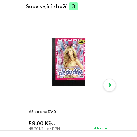
Související zboží
3
Až do dna DVD
Hoří, má pa
10,00 Kč
59,00 Kč
59,00 Kč
/
ks
skladem
48,76 Kč
bez DPH
48,76 Kč
bez