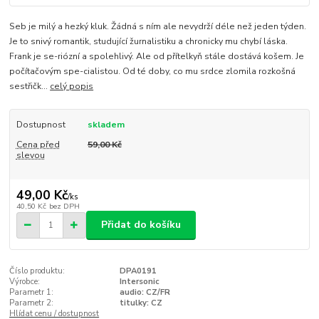
Seb je milý a hezký kluk. Žádná s ním ale nevydrží déle než jeden týden.
Je to snivý romantik, studující žurnalistiku a chronicky mu chybí láska.
Frank je se-riózní a spolehlivý. Ale od přítelkyň stále dostává košem. Je
počítačovým spe-cialistou. Od té doby, co mu srdce zlomila rozkošná
sestřičk...
celý popis
Dostupnost
skladem
Cena před
59,00 Kč
slevou
49,00 Kč
/
ks
40,50 Kč
bez DPH
Přidat do košíku
Číslo produktu:
DPA0191
Výrobce:
Intersonic
Parametr 1:
audio: CZ/FR
Parametr 2:
titulky: CZ
Hlídat cenu / dostupnost