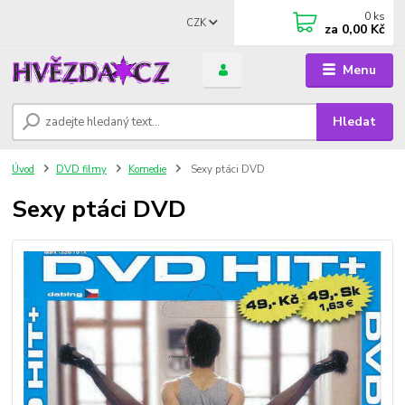
0
ks
CZK
za
0,00 Kč
Menu
Hledat
Úvod
DVD filmy
Komedie
Sexy ptáci DVD
Sexy ptáci DVD