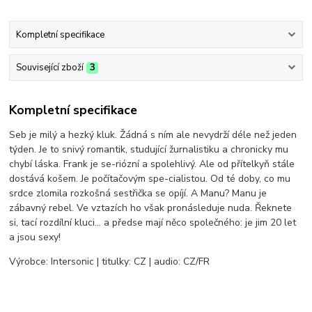
Kompletní specifikace
Související zboží
3
Kompletní specifikace
Seb je milý a hezký kluk. Žádná s ním ale nevydrží déle než jeden
týden. Je to snivý romantik, studující žurnalistiku a chronicky mu
chybí láska. Frank je se-riózní a spolehlivý. Ale od přítelkyň stále
dostává košem. Je počítačovým spe-cialistou. Od té doby, co mu
srdce zlomila rozkošná sestřička se opíjí. A Manu? Manu je
zábavný rebel. Ve vztazích ho však pronásleduje nuda. Řeknete
si, tací rozdílní kluci... a předse mají něco společného: je jim 20 let
a jsou sexy!
Výrobce: Intersonic | titulky: CZ | audio: CZ/FR