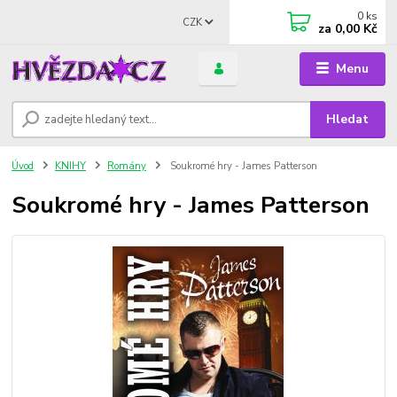
0
ks
CZK
za
0,00 Kč
Menu
Hledat
Úvod
KNIHY
Romány
Soukromé hry - James Patterson
Soukromé hry - James Patterson