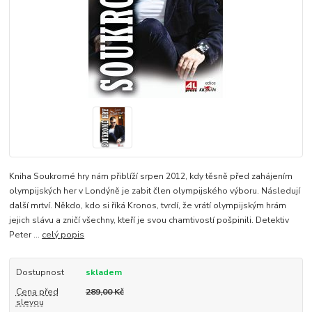
Kniha Soukromé hry nám přiblíží srpen 2012, kdy těsně před zahájením
olympijských her v Londýně je zabit člen olympijského výboru. Následují
další mrtví. Někdo, kdo si říká Kronos, tvrdí, že vrátí olympijským hrám
jejich slávu a zničí všechny, kteří je svou chamtivostí pošpinili. Detektiv
Peter ...
celý popis
Dostupnost
skladem
Cena před
289,00 Kč
slevou