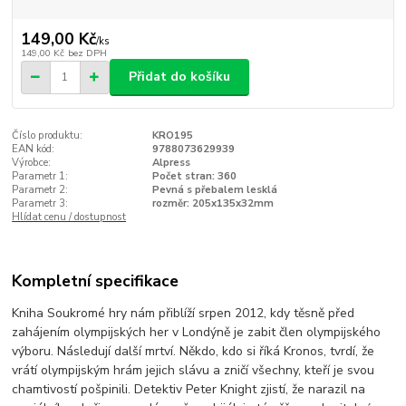
149,00 Kč
/
ks
149,00 Kč
bez DPH
Přidat do košíku
Číslo produktu:
KRO195
EAN kód:
9788073629939
Výrobce:
Alpress
Parametr 1:
Počet stran: 360
Parametr 2:
Pevná s přebalem lesklá
Parametr 3:
rozměr: 205x135x32mm
Hlídat cenu / dostupnost
Kompletní specifikace
Kniha Soukromé hry nám přiblíží srpen 2012, kdy těsně před
zahájením olympijských her v Londýně je zabit člen olympijského
výboru. Následují další mrtví. Někdo, kdo si říká Kronos, tvrdí, že
vrátí olympijským hrám jejich slávu a zničí všechny, kteří je svou
chamtivostí pošpinili. Detektiv Peter Knight zjistí, že narazil na