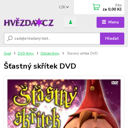
0
ks
CZK
za
0,00 Kč
Menu
Hledat
Úvod
DVD filmy
Dětské filmy
Šťastný skřítek DVD
Šťastný skřítek DVD