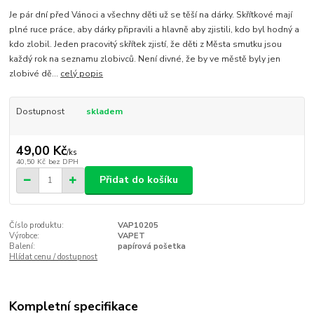
Je pár dní před Vánoci a všechny děti už se těší na dárky. Skřítkové mají
plné ruce práce, aby dárky připravili a hlavně aby zjistili, kdo byl hodný a
kdo zlobil. Jeden pracovitý skřítek zjistí, že děti z Města smutku jsou
každý rok na seznamu zlobivců. Není divné, že by ve městě byly jen
zlobivé dě...
celý popis
Dostupnost
skladem
49,00 Kč
/
ks
40,50 Kč
bez DPH
Přidat do košíku
Číslo produktu:
VAP10205
Výrobce:
VAPET
Balení:
papírová pošetka
Hlídat cenu / dostupnost
Kompletní specifikace