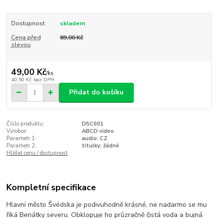
Dostupnost
skladem
Cena před
89,00 Kč
slevou
49,00 Kč
/
ks
40,50 Kč
bez DPH
Přidat do košíku
Číslo produktu:
D5C001
Výrobce:
ABCD video
Parametr 1:
audio: CZ
Parametr 2:
titulky: žádné
Hlídat cenu / dostupnost
Kompletní specifikace
Hlavní město Švédska je podivuhodně krásné, ne nadarmo se mu
říká Benátky severu. Obklopuje ho průzračně čistá voda a bujná