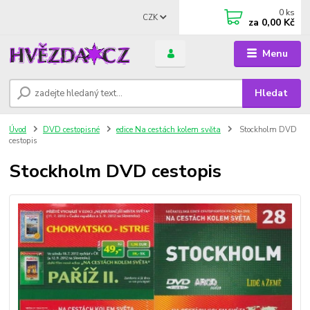
0
ks
CZK
za
0,00 Kč
Menu
Hledat
Úvod
DVD cestopisné
edice Na cestách kolem světa
Stockholm DVD
cestopis
Stockholm DVD cestopis