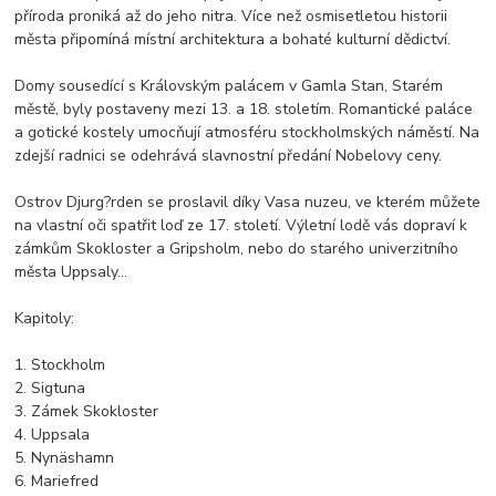
příroda proniká až do jeho nitra. Více než osmisetletou historii
města připomíná místní architektura a bohaté kulturní dědictví.
Domy sousedící s Královským palácem v Gamla Stan, Starém
městě, byly postaveny mezi 13. a 18. stoletím. Romantické paláce
a gotické kostely umocňují atmosféru stockholmských náměstí. Na
zdejší radnici se odehrává slavnostní předání Nobelovy ceny.
Ostrov Djurg?rden se proslavil díky Vasa nuzeu, ve kterém můžete
na vlastní oči spatřit loď ze 17. století. Výletní lodě vás dopraví k
zámkům Skokloster a Gripsholm, nebo do starého univerzitního
města Uppsaly...
Kapitoly:
1. Stockholm
2. Sigtuna
3. Zámek Skokloster
4. Uppsala
5. Nynäshamn
6. Mariefred