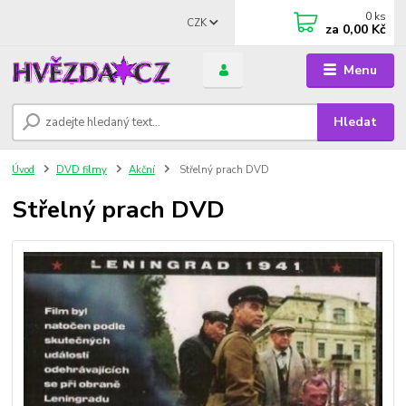
0
ks
CZK
za
0,00 Kč
Menu
Hledat
Úvod
DVD filmy
Akční
Střelný prach DVD
Střelný prach DVD