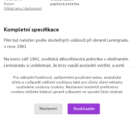
Balení:
papírová pošetka
Hlídat cenu / dostupnost
Kompletní specifikace
Film byl natočen podle skutečných událostí při obraně Leningradu
v roce 1941.
Na konci září 1941, sovětská dělostřelecká jednotka v obléhaném
Leningradu si uvědomuje, že brzy vypálí poslední výstřel, a poté
bude obrana města zničena.
Pro základní funkčnost, zpříjemnění používání webu, analytické
Malá skupinka odvážných vojáku přiváží velkou zásobu střelného
účely a v případě udělení souhlasu také pro účely cílení reklamy
prachu skrz nepřátelskou linii do Leningradu.
využíváme soubory cookies. Nastavení vlastních preferencí
cookies můžete kdykoli upravit odkazem ve spodní části stránek.
Výrobce: Řitka video | titulky: žádné | audio: CZ
Souhlasím
Nastavení
Zboží zařazeno v kategoriích
DVD filmy