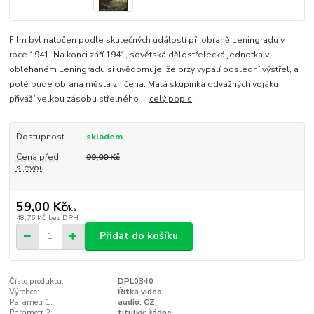
Film byl natočen podle skutečných událostí při obraně Leningradu v
roce 1941. Na konci září 1941, sovětská dělostřelecká jednotka v
obléhaném Leningradu si uvědomuje, že brzy vypálí poslední výstřel, a
poté bude obrana města zničena. Malá skupinka odvážných vojáku
přiváží velkou zásobu střelného ...
celý popis
Dostupnost
skladem
Cena před
99,00 Kč
slevou
59,00 Kč
/
ks
48,76 Kč
bez DPH
Přidat do košíku
Číslo produktu:
DPL0340
Výrobce:
Řitka video
Parametr 1:
audio: CZ
Parametr 2:
titulky: žádné