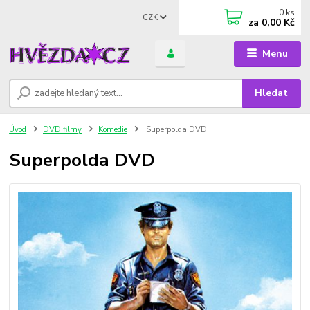
0
ks
CZK
za
0,00 Kč
Menu
Hledat
Úvod
DVD filmy
Komedie
Superpolda DVD
Superpolda DVD