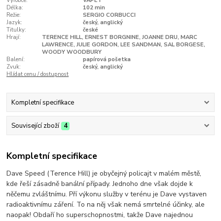
Výrobce:
VAPET
Délka:
102 min
Režie:
SERGIO CORBUCCI
Jazyk:
český, anglický
Titulky:
české
Hrají:
TERENCE HILL, ERNEST BORGNINE, JOANNE DRU, MARC
LAWRENCE, JULIE GORDON, LEE SANDMAN, SAL BORGESE,
WOODY WOODBURY
Balení:
papírová pošetka
Zvuk:
český, anglický
Hlídat cenu / dostupnost
Kompletní specifikace
Související zboží
4
Kompletní specifikace
Dave Speed (Terence Hill) je obyčejný policajt v malém městě,
kde řeší zásadně banální případy. Jednoho dne však dojde k
něčemu zvláštnímu. Pří výkonu služby v terénu je Dave vystaven
radioaktivnímu záření. To na něj však nemá smrtelné účinky, ale
naopak! Obdaří ho superschopnostmi, takže Dave najednou