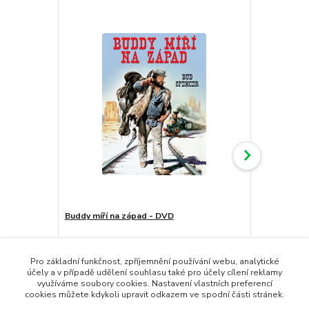
Buddy míří na západ - DVD
Malý unaven
79,00 Kč
79,00 Kč
49,00 Kč
/
ks
skladem
65,29 Kč
bez DPH
40,50 Kč
bez
Pro základní funkčnost, zpříjemnění používání webu, analytické
účely a v případě udělení souhlasu také pro účely cílení reklamy
Přidat do košíku
využíváme soubory cookies. Nastavení vlastních preferencí
cookies můžete kdykoli upravit odkazem ve spodní části stránek.