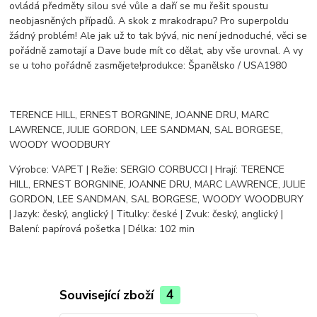
ovládá předměty silou své vůle a daří se mu řešit spoustu
neobjasněných případů. A skok z mrakodrapu? Pro superpoldu
žádný problém! Ale jak už to tak bývá, nic není jednoduché, věci se
pořádně zamotají a Dave bude mít co dělat, aby vše urovnal. A vy
se u toho pořádně zasmějete!produkce: Španělsko / USA1980
TERENCE HILL, ERNEST BORGNINE, JOANNE DRU, MARC
LAWRENCE, JULIE GORDON, LEE SANDMAN, SAL BORGESE,
WOODY WOODBURY
Výrobce: VAPET | Režie: SERGIO CORBUCCI | Hrají: TERENCE
HILL, ERNEST BORGNINE, JOANNE DRU, MARC LAWRENCE, JULIE
GORDON, LEE SANDMAN, SAL BORGESE, WOODY WOODBURY
| Jazyk: český, anglický | Titulky: české | Zvuk: český, anglický |
Balení: papírová pošetka | Délka: 102 min
Související zboží
4