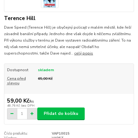
Terence Hill
Dave Speed (Terence Hill) je obyčejný policajt v malém městě, kde řeší
zásadně banální případy. Jednoho dne však dojde k něčemu zvláštnímu.
Pří výkonu služby v terénu je Dave vystaven radioaktivnímu záření. To na
něj však nemá smrtelné účinky, ale naopak! Obdaří ho
superschopnostmi, takže Dave najed...
celý popis
Dostupnost
skladem
Cena před
65,00 Kč
slevou
59,00 Kč
/
ks
48,76 Kč
bez DPH
Přidat do košíku
Číslo produktu:
VAP10015