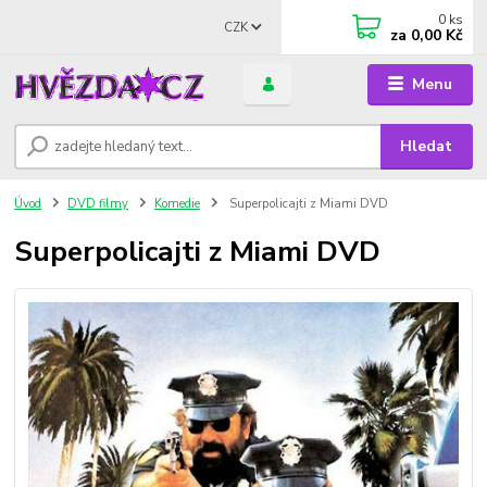
0
ks
CZK
za
0,00 Kč
Menu
Hledat
Úvod
DVD filmy
Komedie
Superpolicajti z Miami DVD
Superpolicajti z Miami DVD