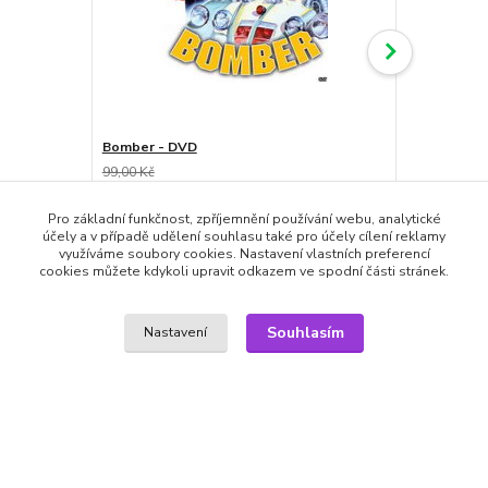
Bomber - DVD
Buldozer - 
99,00 Kč
79,00 Kč
69,00 Kč
69,00 Kč
/
ks
skladem
57,02 Kč
bez DPH
57,02 Kč
bez
Pro základní funkčnost, zpříjemnění používání webu, analytické
účely a v případě udělení souhlasu také pro účely cílení reklamy
Přidat do košíku
využíváme soubory cookies. Nastavení vlastních preferencí
cookies můžete kdykoli upravit odkazem ve spodní části stránek.
Souhlasím
Nastavení
Zboží zařazeno v kategoriích
DVD filmy
Komedie