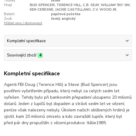
Titulky:
české
Hrají:
BUD SPENCER, TERENCE HILL, C.B. SEAY, WILLIAM 'BO' JIM,
KEN CERESNE, JACKIE CASTELLANO, C.V. WOOD JR.
Balení:
papírová pošetka
Zvuk:
český, anglický
Hlídat cenu / dostupnost
Kompletní specifikace
Související zboží
4
Kompletní specifikace
Agenti FBI Doug (Terence Hill) a Steve (Bud Spencer) jsou
pověřeni vyšetřením případu, který nebyl za celých sedm let
vyřešen. Tehdy bylo při bankovním přepadení uloupeno 20 milionů
dolarů. Jeden z lupičů byl dopaden a strávil sedm let ve vězení,
peníze však nalezeny nebyly. Úkolem našich oblíbených hrdinů je
zjistit, kam 20 milionů zmizelo a kdo zavraždil lupiče, který byl
před pár dny propuštěn z vězení.produkce: Itálie1985