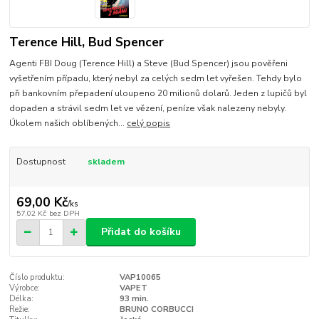
Terence Hill, Bud Spencer
Agenti FBI Doug (Terence Hill) a Steve (Bud Spencer) jsou pověřeni
vyšetřením případu, který nebyl za celých sedm let vyřešen. Tehdy bylo
při bankovním přepadení uloupeno 20 milionů dolarů. Jeden z lupičů byl
dopaden a strávil sedm let ve vězení, peníze však nalezeny nebyly.
Úkolem našich oblíbených...
celý popis
Dostupnost
skladem
69,00 Kč
/
ks
57,02 Kč
bez DPH
Přidat do košíku
Číslo produktu:
VAP10065
Výrobce:
VAPET
Délka:
93 min.
Režie:
BRUNO CORBUCCI