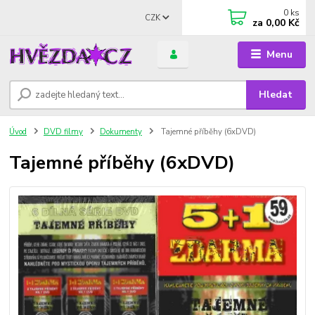
0
ks
CZK
za
0,00 Kč
Menu
Hledat
Úvod
DVD filmy
Dokumenty
Tajemné příběhy (6xDVD)
Tajemné příběhy (6xDVD)