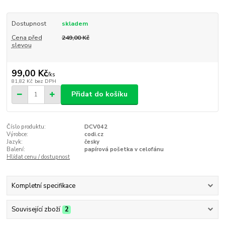
Dostupnost
skladem
Cena před
249,00 Kč
slevou
99,00 Kč
/
ks
81,82 Kč
bez DPH
Přidat do košíku
Číslo produktu:
DCV042
Výrobce:
codi.cz
Jazyk:
česky
Balení:
papírová pošetka v celofánu
Hlídat cenu / dostupnost
Kompletní specifikace
Související zboží
2