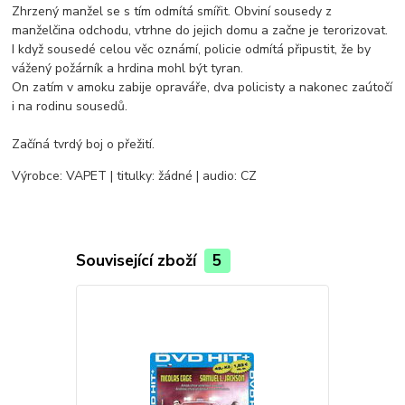
Zhrzený manžel se s tím odmítá smířit. Obviní sousedy z
manželčina odchodu, vtrhne do jejich domu a začne je terorizovat.
I když sousedé celou věc oznámí, policie odmítá připustit, že by
vážený požárník a hrdina mohl být tyran.
On zatím v amoku zabije opraváře, dva policisty a nakonec zaútočí
i na rodinu sousedů.
Začíná tvrdý boj o přežití.
Výrobce: VAPET | titulky: žádné | audio: CZ
Související zboží
5