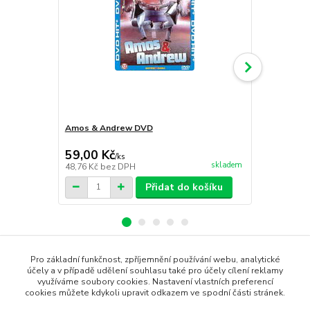
Amos & Andrew DVD
Hvězda DVD
109,00 Kč
59,00 Kč
59,00 Kč
/
ks
skladem
48,76 Kč
bez DPH
48,76 Kč
bez
Přidat do košíku
Pro základní funkčnost, zpříjemnění používání webu, analytické
Zboží zařazeno v kategoriích
účely a v případě udělení souhlasu také pro účely cílení reklamy
využíváme soubory cookies. Nastavení vlastních preferencí
cookies můžete kdykoli upravit odkazem ve spodní části stránek.
DVD filmy