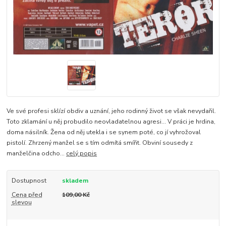
Ve své profesi sklízí obdiv a uznání, jeho rodinný život se však nevydařil.
Toto zklamání u něj probudilo neovladatelnou agresi... V práci je hrdina,
doma násilník. Žena od něj utekla i se synem poté, co jí vyhrožoval
pistolí. Zhrzený manžel se s tím odmítá smířit. Obviní sousedy z
manželčina odcho...
celý popis
Dostupnost
skladem
Cena před
109,00 Kč
slevou