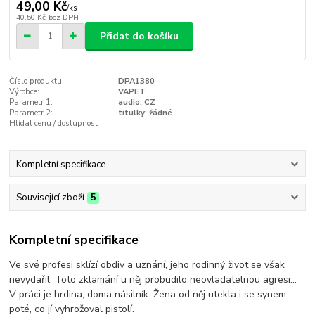
49,00 Kč
/
ks
40,50 Kč
bez DPH
Přidat do košíku
Číslo produktu:
DPA1380
Výrobce:
VAPET
Parametr 1:
audio: CZ
Parametr 2:
titulky: žádné
Hlídat cenu / dostupnost
Kompletní specifikace
Související zboží
5
Kompletní specifikace
Ve své profesi sklízí obdiv a uznání, jeho rodinný život se však
nevydařil. Toto zklamání u něj probudilo neovladatelnou agresi...
V práci je hrdina, doma násilník. Žena od něj utekla i se synem
poté, co jí vyhrožoval pistolí.