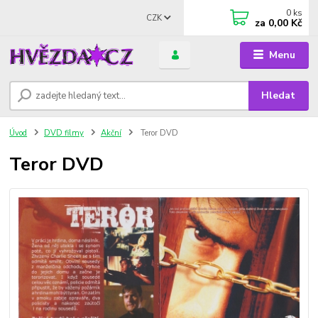
0
ks
CZK
za
0,00 Kč
Menu
Hledat
Úvod
DVD filmy
Akční
Teror DVD
Teror DVD