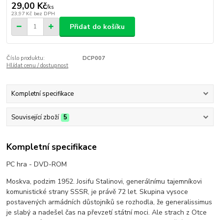
29,00 Kč
/
ks
23,97 Kč
bez DPH
Přidat do košíku
Číslo produktu:
DCP007
Hlídat cenu / dostupnost
Kompletní specifikace
Související zboží
5
Kompletní specifikace
PC hra - DVD-ROM
Moskva, podzim 1952. Josifu Stalinovi, generálnímu tajemníkovi
komunistické strany SSSR, je právě 72 let. Skupina vysoce
postavených armádních důstojníků se rozhodla, že generalissimus
je slabý a nadešel čas na převzetí státní moci. Ale strach z Otce