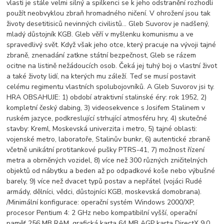
vlasti je stále velmi silný a spilkenci se k jeho odstranění rozhodli
použít neobvyklou zbraň hromadného ničení. V ohrožení jsou tak
životy desetitisiců nevinných civilistů… Gleb Suvorov je nadšený,
mladý důstojník KGB. Gleb věří v myšlenku komunismu a ve
spravedlivý svět. Když však jeho otce, který pracuje na vývoji tajné
zbraně, znenadání zatkne státní bezpečnost, Gleb se rázem
ocitne na listině nežádoucích osob. Čeká jej tuhý boj o vlastní život
a také životy lidí, na kterých mu záleží. Teď se musí postavit
celému regimentu vlastních spolubojovníků. A Gleb Suvorov jsi ty.
HRA OBSAHUJE: 1) období atraktivní stalinské éry: rok 1952, 2)
kompletní český dabing, 3) videosekvence s Josifem Stalinem v
ruském jazyce, podkreslující strhující atmosféru hry, 4) skutečné
stavby: Kreml, Moskevská univerzita i metro, 5) tajné oblasti:
vojenské metro, laboratoře, Stalinův bunkr, 6) autentické zbraně
včetně unikátní protitankové pušky PTRS-41, 7) možnost řízení
metra a obrněných vozidel, 8) více než 300 různých zničitelných
objektů od nábytku a beden až po odpadkové koše nebo výbušné
barely, 9) více než dvacet typů postav a nepřátel (vojáci Rudé
armády, dělníci, vědci, důstojníci KGB, moskevská domobrana).
/Minimální konfigurace: operační systém Windows 2000/XP,
procesor Pentium 4: 2 GHz nebo kompatibilní vyšší, operační
paměť 256 MB RAM, grafická karta 64 MB AGP karta DirectX 9.0