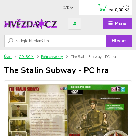
0
ks
CZK
za
0,00 Kč
Menu
Hledat
Úvod
CD-ROM
Počítačové hry
The Stalin Subway - PC hra
The Stalin Subway - PC hra