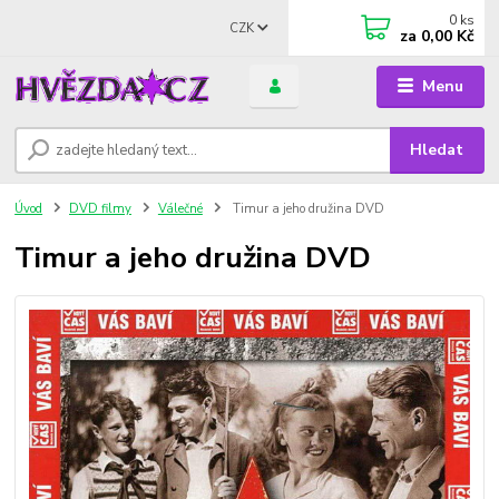
0
ks
CZK
za
0,00 Kč
Menu
Hledat
Úvod
DVD filmy
Válečné
Timur a jeho družina DVD
Timur a jeho družina DVD