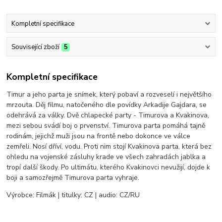
Kompletní specifikace
Související zboží
5
Kompletní specifikace
Timur a jeho parta je snímek, který pobaví a rozveselí i největšího
mrzouta. Děj filmu, natočeného dle povídky Arkadije Gajdara, se
odehrává za války. Dvě chlapecké party - Timurova a Kvakinova,
mezi sebou svádí boj o prvenství. Timurova parta pomáhá tajně
rodinám, jejichž muži jsou na frontě nebo dokonce ve válce
zemřeli. Nosí dříví, vodu. Proti nim stojí Kvakinova parta, která bez
ohledu na vojenské zásluhy krade ve všech zahradách jablka a
tropí další škody. Po ultimátu, kterého Kvakinovci nevužijí, dojde k
boji a samozřejmě Timurova parta vyhraje.
Výrobce: Filmák | titulky: CZ | audio: CZ/RU