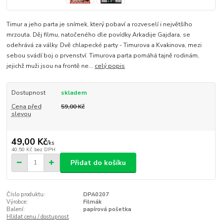
Timur a jeho parta je snímek, který pobaví a rozveselí i největšího
mrzouta. Děj filmu, natočeného dle povídky Arkadije Gajdara, se
odehrává za války. Dvě chlapecké party - Timurova a Kvakinova, mezi
sebou svádí boj o prvenství. Timurova parta pomáhá tajně rodinám,
jejichž muži jsou na frontě ne...
celý popis
Dostupnost
skladem
Cena před
59,00 Kč
slevou
49,00 Kč
/
ks
40,50 Kč
bez DPH
Přidat do košíku
Číslo produktu:
DPA0207
Výrobce:
Filmák
Balení:
papírová pošetka
Hlídat cenu / dostupnost