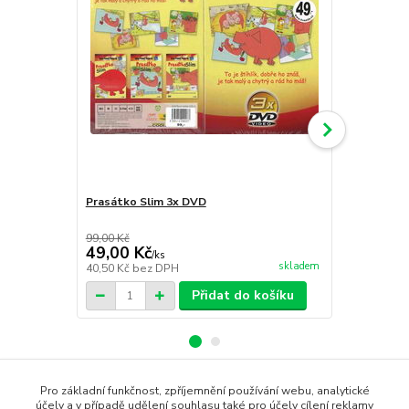
Prasátko Slim 3x DVD
Pohádkový s
se s kravič
99,00 Kč
99,00 Kč
49,00 Kč
79,00 Kč
/
ks
skladem
40,50 Kč
bez DPH
65,29 Kč
bez
Přidat do košíku
Pro základní funkčnost, zpříjemnění používání webu, analytické
Zboží zařazeno v kategoriích
účely a v případě udělení souhlasu také pro účely cílení reklamy