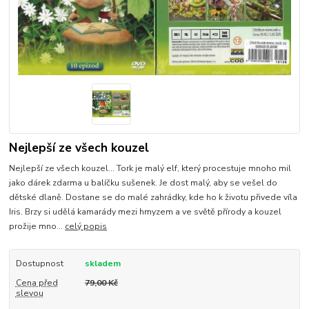
Nejlepší ze všech kouzel
Nejlepší ze všech kouzel... Tork je malý elf, který procestuje mnoho mil
jako dárek zdarma u balíčku sušenek. Je dost malý, aby se vešel do
dětské dlaně. Dostane se do malé zahrádky, kde ho k životu přivede víla
Iris. Brzy si udělá kamarády mezi hmyzem a ve světě přírody a kouzel
prožije mno...
celý popis
Dostupnost
skladem
Cena před
79,00 Kč
slevou