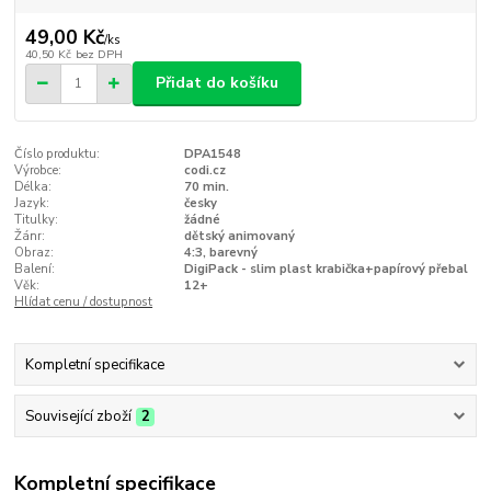
49,00 Kč
/
ks
40,50 Kč
bez DPH
Přidat do košíku
Číslo produktu:
DPA1548
Výrobce:
codi.cz
Délka:
70 min.
Jazyk:
česky
Titulky:
žádné
Žánr:
dětský animovaný
Obraz:
4:3, barevný
Balení:
DigiPack - slim plast krabička+papírový přebal
Věk:
12+
Hlídat cenu / dostupnost
Kompletní specifikace
Související zboží
2
Kompletní specifikace