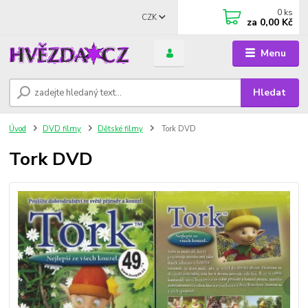
0
ks
CZK
za
0,00 Kč
Menu
Hledat
Úvod
DVD filmy
Dětské filmy
Tork DVD
Tork DVD