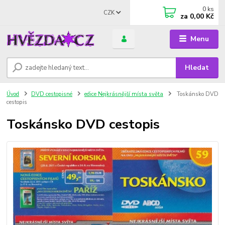
0
ks
CZK
za
0,00 Kč
Menu
Hledat
Úvod
DVD cestopisné
edice Nejkrásnější místa světa
Toskánsko DVD
cestopis
Toskánsko DVD cestopis