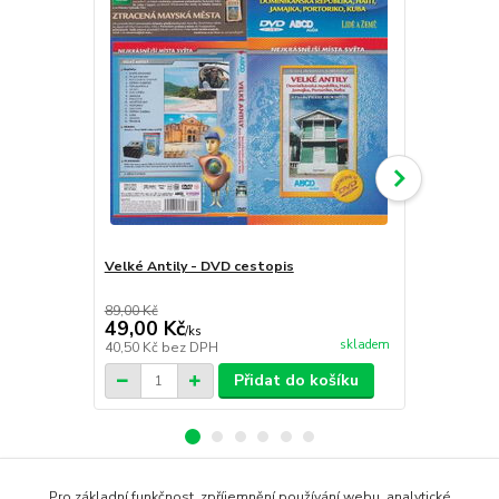
Velké Antily - DVD cestopis
Bali DVD ce
89,00 Kč
89,00 Kč
49,00 Kč
49,00 Kč
/
ks
skladem
40,50 Kč
bez DPH
40,50 Kč
bez
Přidat do košíku
Pro základní funkčnost, zpříjemnění používání webu, analytické