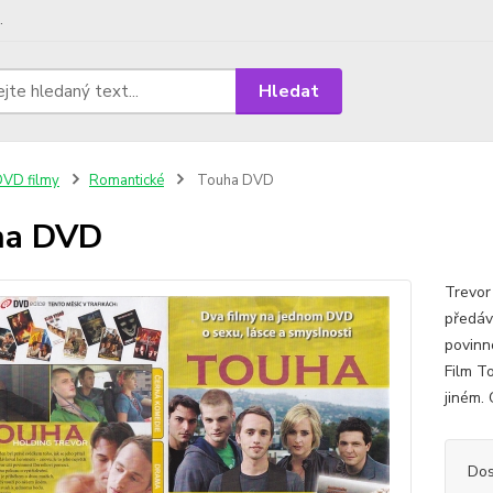
.
Hledat
VD filmy
Romantické
Touha DVD
ha DVD
Trevor
předávk
povinno
Film T
jiném. 
Dos