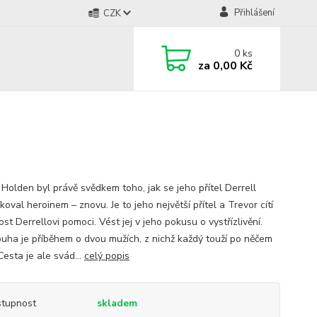
Přihlášení
CZK
0
ks
za
0,00 Kč
 Holden byl právě svědkem toho, jak se jeho přítel Derrell
oval heroinem – znovu. Je to jeho největší přítel a Trevor cítí
st Derrellovi pomoci. Vést jej v jeho pokusu o vystřízlivění.
ouha je příběhem o dvou mužích, z nichž každý touží po něčem
Cesta je ale svád...
celý popis
tupnost
skladem