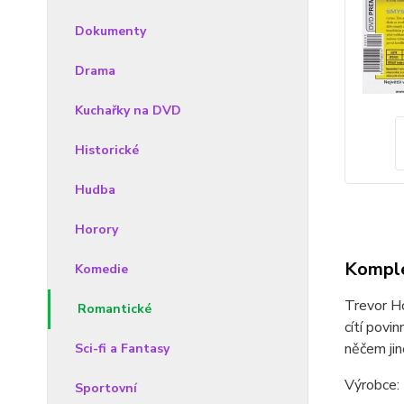
Dokumenty
Drama
Kuchařky na DVD
Historické
Hudba
Horory
Komple
Komedie
Trevor Ho
Romantické
cítí povi
něčem jin
Sci-fi a Fantasy
Výrobce: 
Sportovní