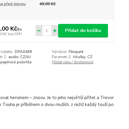
a před slevou
49,00 Kč
,00 Kč
/
ks
Přidat do košíku
50 Kč
bez DPH
roduktu:
DPA0489
Výrobce:
Filmpark
r 1:
audio: CZ/AJ
Parametr 2:
titulky: CZ
papírová pošetka
Hlídat cenu / dostupnost
val heroinem – znovu. Je to jeho největší přítel a Trevor
ilm Touha je příběhem o dvou mužích, z nichž každý touží po