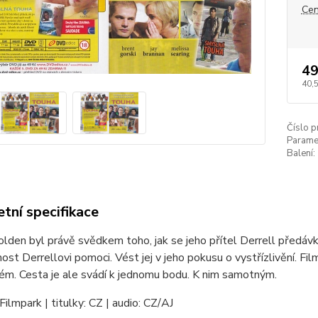
Cen
49
40,
Číslo p
Paramet
Balení:
tní specifikace
lden byl právě svědkem toho, jak se jeho přítel Derrell předávko
nnost Derrellovi pomoci. Vést jej v jeho pokusu o vystřízlivění. F
ém. Cesta je ale svádí k jednomu bodu. K nim samotným.
Filmpark | titulky: CZ | audio: CZ/AJ