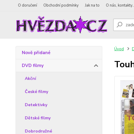
O doručení
Obchodní podmínky
Jak na to
O nás, kontakty..
Úvod
D
Nově přidané
Tou
DVD filmy
Akční
České filmy
Detektivky
Dětské filmy
Dobrodružné