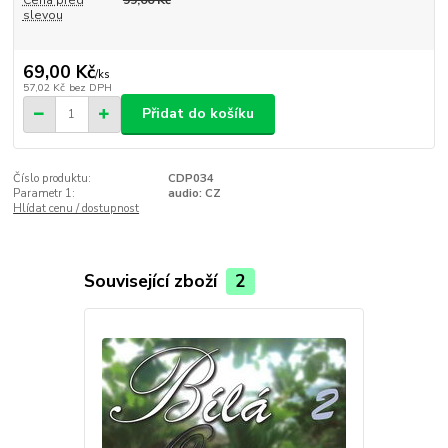
Cena před
99,00 Kč
slevou
69,00 Kč
/
ks
57,02 Kč
bez DPH
Přidat do košíku
Číslo produktu:
CDP034
Parametr 1:
audio: CZ
Hlídat cenu / dostupnost
Související zboží
2