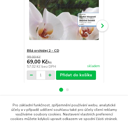
Bílá orchidej 2 - CD
Club Traxx 
99,00 Kč
249,00 Kč
69,00 Kč
149,00 K
/
ks
skladem
57,02 Kč
bez DPH
123,14 Kč
be
Přidat do košíku
Pro základní funkčnost, zpříjemnění používání webu, analytické
Zboží zařazeno v kategoriích
účely a v případě udělení souhlasu také pro účely cílení reklamy
využíváme soubory cookies. Nastavení vlastních preferencí
cookies můžete kdykoli upravit odkazem ve spodní části stránek.
CD AUDIO