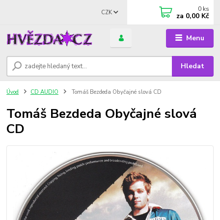
0
ks
CZK
za
0,00 Kč
Menu
Hledat
Úvod
CD AUDIO
Tomáš Bezdeda Obyčajné slová CD
Tomáš Bezdeda Obyčajné slová
CD