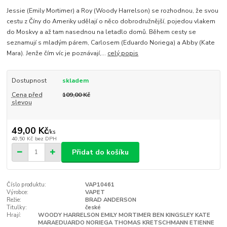
Jessie (Emily Mortimer) a Roy (Woody Harrelson) se rozhodnou, že svou
cestu z Číny do Ameriky udělají o něco dobrodružnější, pojedou vlakem
do Moskvy a až tam nasednou na letadlo domů. Během cesty se
seznamují s mladým párem, Carlosem (Eduardo Noriega) a Abby (Kate
Mara). Jenže čím víc je poznávají,...
celý popis
Dostupnost
skladem
Cena před
109,00 Kč
slevou
49,00 Kč
/
ks
40,50 Kč
bez DPH
Přidat do košíku
Číslo produktu:
VAP10461
Výrobce:
VAPET
Režie:
BRAD ANDERSON
Titulky:
české
Hrají:
WOODY HARRELSON EMILY MORTIMER BEN KINGSLEY KATE
MARAEDUARDO NORIEGA THOMAS KRETSCHMANN ETIENNE