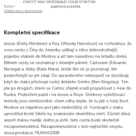
CHICOT MAC MCDONALD COLIN STINTON
Balení:
papírová pošetka
Hlídat cenu / dostupnost
Kompletní specifikace
Jessie (Emily Mortimer) a Roy (Woody Harrelson) se rozhodnou, že
svou cestu z Číny do Ameriky udělají o něco dobrodružnější,
pojedou vlakem do Moskvy a až tam nasednou na letadlo domů.
Během cesty se seznamují s mladým párem, Carlosem (Eduardo
Noriega) a Abby (Kate Mara). Jenže čím víc je poznávají, tím
podezřelejší se jim zdají. Do opravdového nebezpečí se dostávají,
když do vlaku přistoupí ruský detektiv Grinko (Ben Kingsley). Ten
jde po drogách, které se Carlos zřejmě snaží propašovat z Asie do
Ruska. Podezření padá i na Jessie a Roye. Grinkovy vyšetřovací
metody jsou nemilosrdné, všem záhy dojde, že tu jde o holý život.
Moskva se najednou jeví jako nedostižný cíl. Vystoupit z vlaku
uprostřed kruté Sibiře by znamenalo okamžitou smrt. Zůstat dává
aspoň malou naději. Jedno je jisté, tato cesta bude skutečně
nezapomenutelná. Nezapomenutelná v tom nejhorším smyslu
slova.produkce: FILMAX2008