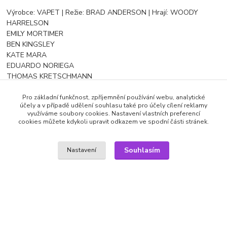
Výrobce: VAPET | Režie: BRAD ANDERSON | Hrají: WOODY
HARRELSON
EMILY MORTIMER
BEN KINGSLEY
KATE MARA
EDUARDO NORIEGA
THOMAS KRETSCHMANN
ETIENNE CHICOT
MAC MCDONALD
Pro základní funkčnost, zpříjemnění používání webu, analytické
účely a v případě udělení souhlasu také pro účely cílení reklamy
COLIN STINTON | Titulky: české
využíváme soubory cookies. Nastavení vlastních preferencí
cookies můžete kdykoli upravit odkazem ve spodní části stránek.
Zboží zařazeno v kategoriích
Souhlasím
Nastavení
DVD filmy
Dobrodružné
SEO a administrace
MEDIASYS