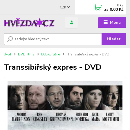
0
ks
CZK
za
0,00 Kč
Menu
Hledat
Úvod
DVD filmy
Dobrodružné
Transsibiřský expres - DVD
Transsibiřský expres - DVD