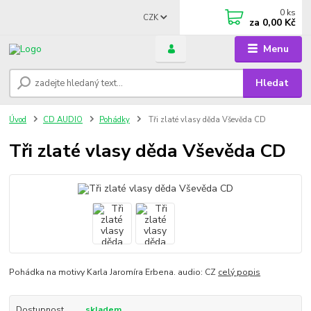
0
ks
CZK
za
0,00 Kč
Menu
Hledat
Úvod
CD AUDIO
Pohádky
Tři zlaté vlasy děda Vševěda CD
Tři zlaté vlasy děda Vševěda CD
Pohádka na motivy Karla Jaromíra Erbena. audio: CZ
celý popis
Dostupnost
skladem