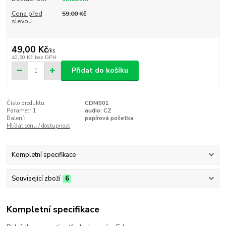
Cena před
59,00 Kč
slevou
49,00 Kč
/
ks
40,50 Kč
bez DPH
Přidat do košíku
Číslo produktu:
CDM001
Parametr 1:
audio: CZ
Balení:
papírová pošetka
Hlídat cenu / dostupnost
Kompletní specifikace
Související zboží
6
Kompletní specifikace