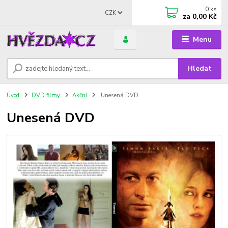
0
ks
CZK
za
0,00 Kč
Menu
Hledat
Úvod
DVD filmy
Akční
Unesená DVD
Unesená DVD