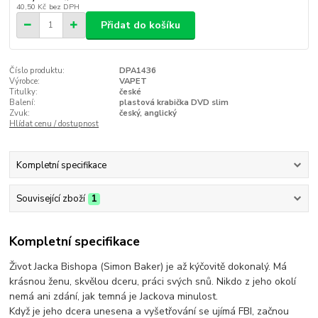
40,50 Kč
bez DPH
Přidat do košíku
Číslo produktu:
DPA1436
Výrobce:
VAPET
Titulky:
české
Balení:
plastová krabička DVD slim
Zvuk:
český, anglický
Hlídat cenu / dostupnost
Kompletní specifikace
Související zboží
1
Kompletní specifikace
Život Jacka Bishopa (Simon Baker) je až kýčovitě dokonalý. Má
krásnou ženu, skvělou dceru, práci svých snů. Nikdo z jeho okolí
nemá ani zdání, jak temná je Jackova minulost.
Když je jeho dcera unesena a vyšetřování se ujímá FBI, začnou