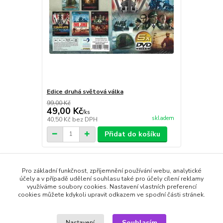
Edice druhá světová válka
99,00 Kč
49,00 Kč
/
ks
skladem
40,50 Kč
bez DPH
Přidat do košíku
Pro základní funkčnost, zpříjemnění používání webu, analytické
Zboží zařazeno v kategoriích
účely a v případě udělení souhlasu také pro účely cílení reklamy
využíváme soubory cookies. Nastavení vlastních preferencí
cookies můžete kdykoli upravit odkazem ve spodní části stránek.
DVD filmy
Akční
Souhlasím
Nastavení