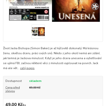
Život Jacka Bishopa (Simon Baker) je až kýčovitě dokonalý. Má krásnou
ženu, skvělou dceru, práci svých snů. Nikdo z jeho okolí nemá ani zdání,
jak temná je Jackova minulost. Když je jeho dcera unesena a vyšetřování
se ujímá FBI, začnou některé věci z minulosti vyplouvat na povrch. Jack
má ale vět...
celý popis
Dostupnost
skladem
Cena před
69,00 Kč
slevou
49,00 Kč
/
ks