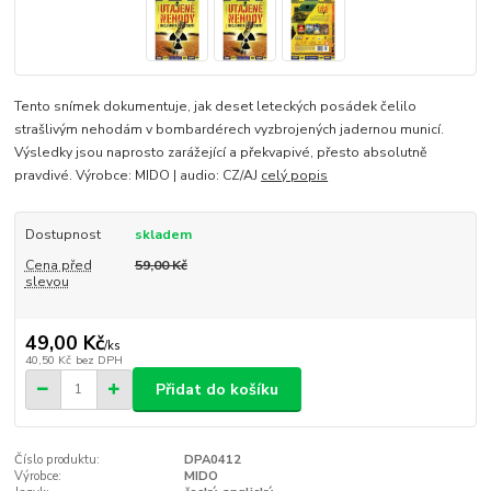
Tento snímek dokumentuje, jak deset leteckých posádek čelilo
strašlivým nehodám v bombardérech vyzbrojených jadernou municí.
Výsledky jsou naprosto zarážející a překvapivé, přesto absolutně
pravdivé. Výrobce: MIDO | audio: CZ/AJ
celý popis
Dostupnost
skladem
Cena před
59,00 Kč
slevou
49,00 Kč
/
ks
40,50 Kč
bez DPH
Přidat do košíku
Číslo produktu:
DPA0412
Výrobce:
MIDO