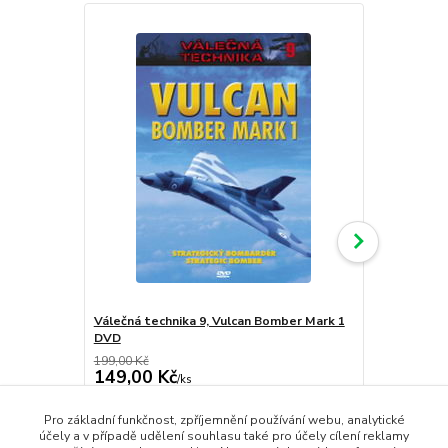
Válečná technika 9, Vulcan Bomber Mark 1
Válečná tec
DVD
199,00 Kč
199,00 Kč
149,00 Kč
149,00 K
/
ks
skladem
123,14 Kč
bez DPH
123,14 Kč
be
Pro základní funkčnost, zpříjemnění používání webu, analytické
Přidat do košíku
účely a v případě udělení souhlasu také pro účely cílení reklamy