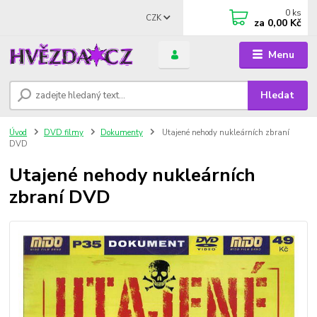
0
ks
CZK
za
0,00 Kč
Menu
Hledat
Úvod
DVD filmy
Dokumenty
Utajené nehody nukleárních zbraní
DVD
Utajené nehody nukleárních
zbraní DVD