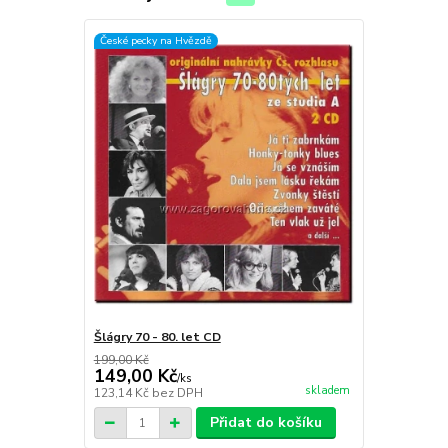
České pecky na Hvězdě
Šlágry 70 - 80. let CD
199,00 Kč
149,00 Kč
/
ks
skladem
123,14 Kč
bez DPH
Přidat do košíku