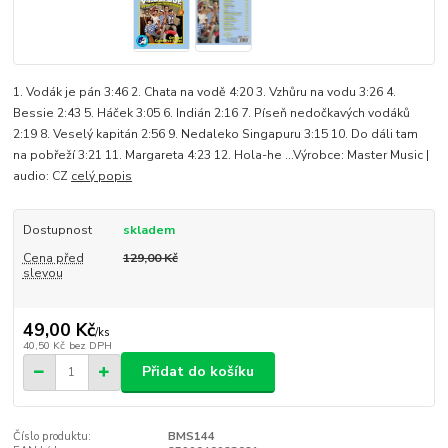
1. Vodák je pán 3:46 2. Chata na vodě 4:20 3. Vzhůru na vodu 3:26 4.
Bessie 2:43 5. Háček 3:05 6. Indián 2:16 7. Píseň nedočkavých vodáků
2:19 8. Veselý kapitán 2:56 9. Nedaleko Singapuru 3:15 10. Do dáli tam
na pobřeží 3:21 11. Margareta 4:23 12. Hola-he ...Výrobce: Master Music |
audio: CZ
celý popis
Dostupnost
skladem
Cena před
129,00 Kč
slevou
49,00 Kč
/
ks
40,50 Kč
bez DPH
Přidat do košíku
Číslo produktu:
BMS144