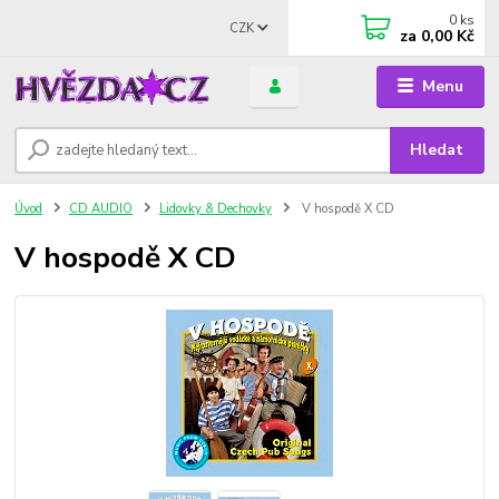
0
ks
CZK
za
0,00 Kč
Menu
Hledat
Úvod
CD AUDIO
Lidovky & Dechovky
V hospodě X CD
V hospodě X CD