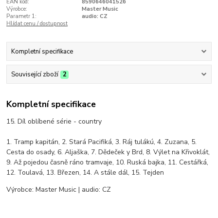
EAN kód:
8590646041526
Výrobce:
Master Music
Parametr 1:
audio: CZ
Hlídat cenu / dostupnost
Kompletní specifikace
Související zboží
2
Kompletní specifikace
15. Díl oblíbené série - country
1. Tramp kapitán, 2. Stará Pacifiká, 3. Ráj tulákú, 4. Zuzana, 5.
Cesta do osady, 6. Aljaška, 7. Dědeček y Brd, 8. Výlet na Křivoklát,
9. Až pojedou časně ráno tramvaje, 10. Ruská bajka, 11. Cestářká,
12. Toulavá, 13. Březen, 14. A stále dál, 15. Tejden
Výrobce: Master Music | audio: CZ