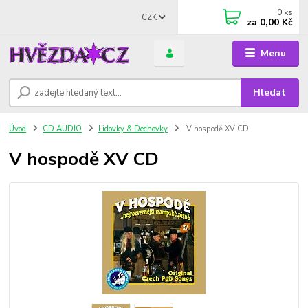
0
ks
CZK
za
0,00 Kč
Menu
Hledat
Úvod
CD AUDIO
Lidovky & Dechovky
V hospodě XV CD
V hospodě XV CD