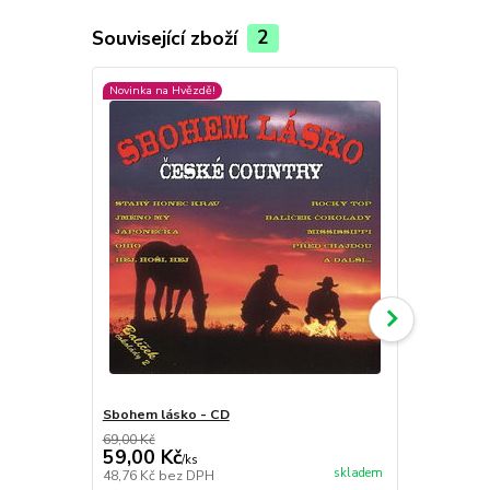
Související zboží
2
Novinka na Hvězdě!
Sbohem lásko - CD
Pan Pipe Spi
69,00 Kč
199,00 Kč
59,00 Kč
129,00 K
/
ks
skladem
48,76 Kč
bez DPH
106,61 Kč
be