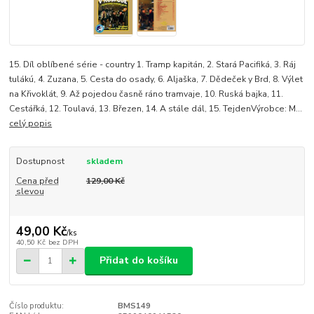
15. Díl oblíbené série - country 1. Tramp kapitán, 2. Stará Pacifiká, 3. Ráj
tulákú, 4. Zuzana, 5. Cesta do osady, 6. Aljaška, 7. Dědeček y Brd, 8. Výlet
na Křivoklát, 9. Až pojedou časně ráno tramvaje, 10. Ruská bajka, 11.
Cestářká, 12. Toulavá, 13. Březen, 14. A stále dál, 15. TejdenVýrobce: M...
celý popis
Dostupnost
skladem
Cena před
129,00 Kč
slevou
49,00 Kč
/
ks
40,50 Kč
bez DPH
Přidat do košíku
Číslo produktu:
BMS149