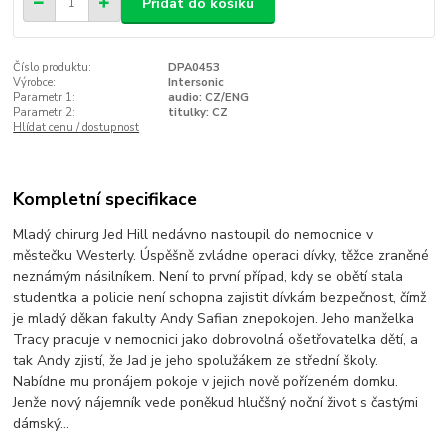
Přidat do košíku
Číslo produktu:
DPA0453
Výrobce:
Intersonic
Parametr 1:
audio: CZ/ENG
Parametr 2:
titulky: CZ
Hlídat cenu / dostupnost
Kompletní specifikace
Mladý chirurg Jed Hill nedávno nastoupil do nemocnice v
městečku Westerly. Úspěšně zvládne operaci dívky, těžce zraněné
neznámým násilníkem. Není to první případ, kdy se obětí stala
studentka a policie není schopna zajistit dívkám bezpečnost, čímž
je mladý děkan fakulty Andy Safian znepokojen. Jeho manželka
Tracy pracuje v nemocnici jako dobrovolná ošetřovatelka dětí, a
tak Andy zjistí, že Jad je jeho spolužákem ze střední školy.
Nabídne mu pronájem pokoje v jejich nově pořízeném domku.
Jenže nový nájemník vede poněkud hlučšný noční život s častými
dámský…