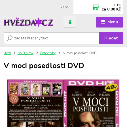
0
ks
CZK
za
0,00 Kč
Menu
Hledat
Úvod
DVD filmy
Detektivky
V moci posedlosti DVD
V moci posedlosti DVD