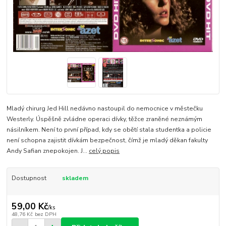
Mladý chirurg Jed Hill nedávno nastoupil do nemocnice v městečku
Westerly. Úspěšně zvládne operaci dívky, těžce zraněné neznámým
násilníkem. Není to první případ, kdy se obětí stala studentka a policie
není schopna zajistit dívkám bezpečnost, čímž je mladý děkan fakulty
Andy Safian znepokojen. J...
celý popis
Dostupnost
skladem
59,00 Kč
/
ks
48,76 Kč
bez DPH