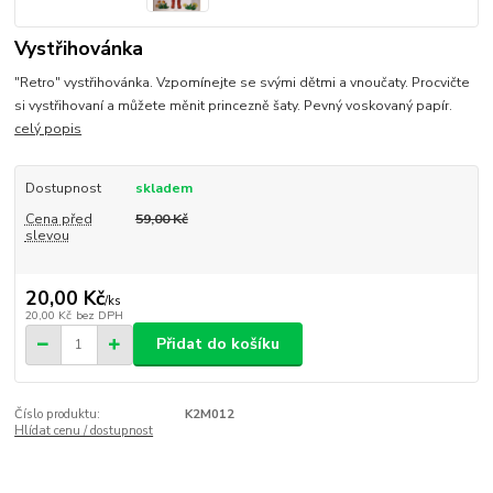
Vystřihovánka
"Retro" vystřihovánka. Vzpomínejte se svými dětmi a vnoučaty. Procvičte
si vystřihovaní a můžete měnit princezně šaty. Pevný voskovaný papír.
celý popis
Dostupnost
skladem
Cena před
59,00 Kč
slevou
20,00 Kč
/
ks
20,00 Kč
bez DPH
Přidat do košíku
Číslo produktu:
K2M012
Hlídat cenu / dostupnost