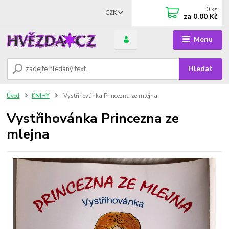
0
ks
CZK
za
0,00 Kč
Menu
Hledat
Úvod
KNIHY
Vystřihovánka Princezna ze mlejna
Vystřihovánka Princezna ze
mlejna