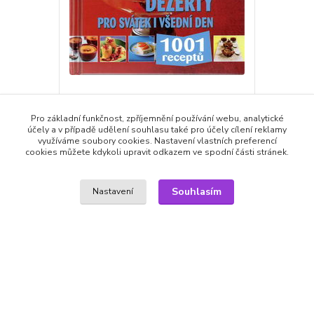
1001 receptů Dezerty pro svátek i všední
den - kniha
Pro základní funkčnost, zpříjemnění používání webu, analytické
účely a v případě udělení souhlasu také pro účely cílení reklamy
249,00 Kč
129,00 Kč
využíváme soubory cookies. Nastavení vlastních preferencí
/
ks
skladem
cookies můžete kdykoli upravit odkazem ve spodní části stránek.
129,00 Kč
bez DPH
Přidat do košíku
Souhlasím
Nastavení
Zboží zařazeno v kategoriích
KNIHY
Kuchařky, vaření