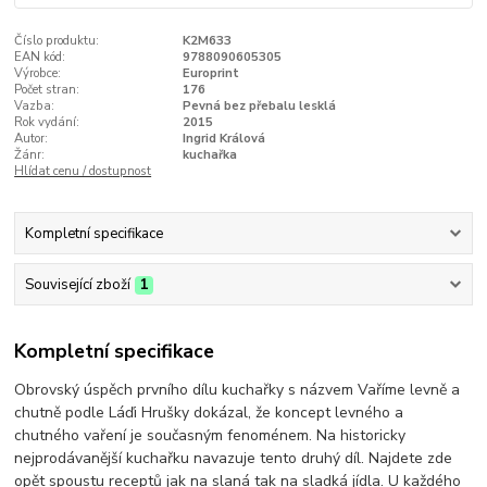
Číslo produktu:
K2M633
EAN kód:
9788090605305
Výrobce:
Europrint
Počet stran:
176
Vazba:
Pevná bez přebalu lesklá
Rok vydání:
2015
Autor:
Ingrid Králová
Žánr:
kuchařka
Hlídat cenu / dostupnost
Kompletní specifikace
Související zboží
1
Kompletní specifikace
Obrovský úspěch prvního dílu kuchařky s názvem Vaříme levně a
chutně podle Láďi Hrušky dokázal, že koncept levného a
chutného vaření je současným fenoménem. Na historicky
nejprodávanější kuchařku navazuje tento druhý díl. Najdete zde
opět spoustu receptů jak na slaná tak na sladká jídla. U každého