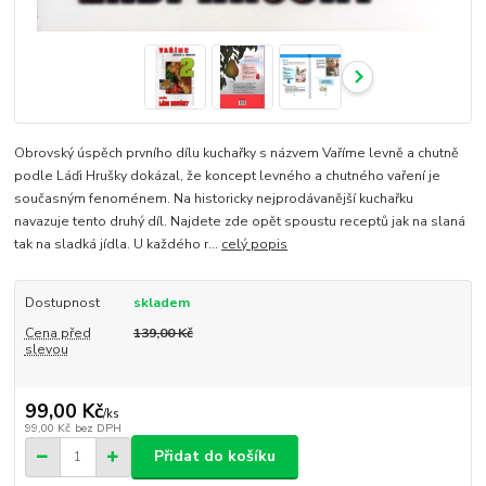
Obrovský úspěch prvního dílu kuchařky s názvem Vaříme levně a chutně
podle Láďi Hrušky dokázal, že koncept levného a chutného vaření je
současným fenoménem. Na historicky nejprodávanější kuchařku
navazuje tento druhý díl. Najdete zde opět spoustu receptů jak na slaná
tak na sladká jídla. U každého r...
celý popis
Dostupnost
skladem
Cena před
139,00 Kč
slevou
99,00 Kč
/
ks
99,00 Kč
bez DPH
Přidat do košíku