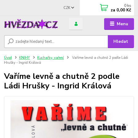
0
ks
CZK
za
0,00 Kč
Menu
Hledat
Úvod
KNIHY
Kuchařky, vaření
Vaříme levně a chutně 2 podle Ládi
Hrušky - Ingrid Králová
Vaříme levně a chutně 2 podle
Ládi Hrušky - Ingrid Králová