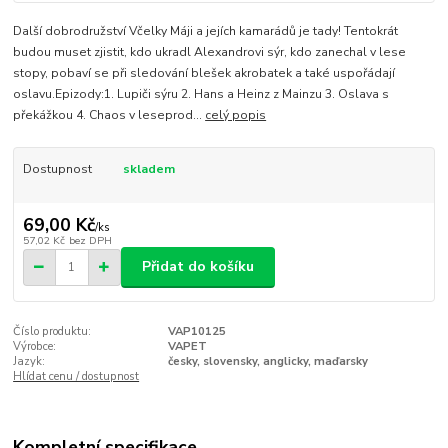
Další dobrodružství Včelky Máji a jejích kamarádů je tady! Tentokrát
budou muset zjistit, kdo ukradl Alexandrovi sýr, kdo zanechal v lese
stopy, pobaví se při sledování blešek akrobatek a také uspořádají
oslavu.Epizody:1. Lupiči sýru 2. Hans a Heinz z Mainzu 3. Oslava s
překážkou 4. Chaos v leseprod...
celý popis
Dostupnost
skladem
69,00 Kč
/
ks
57,02 Kč
bez DPH
Přidat do košíku
Číslo produktu:
VAP10125
Výrobce:
VAPET
Jazyk:
česky, slovensky, anglicky, maďarsky
Hlídat cenu / dostupnost
Kompletní specifikace