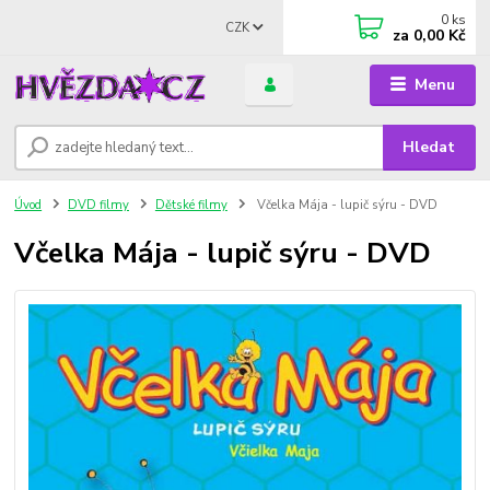
0
ks
CZK
za
0,00 Kč
Menu
Hledat
Úvod
DVD filmy
Dětské filmy
Včelka Mája - lupič sýru - DVD
Včelka Mája - lupič sýru - DVD