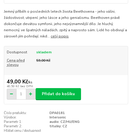
Jemný příběh o posledních letech života Beethovena - jeho vášni,
žádostivost, utrpení, jeho lásce a jeho genialismu. Beethoven právě
dokončuje devátou symfonii, jeho nejvýznamnější dílo. Je hluchý,
nemocný, ve špatných náladách, zpitý a naprosto sám. Lidé ho obdivují a
zároveň jím pohrdají, nikd...
celý popis
Dostupnost
skladem
Cena před
59,00 Kč
slevou
49,00 Kč
/
ks
40,50 Kč
bez DPH
Přidat do košíku
Číslo produktu:
DPA0181
Výrobce:
Intersonic
Parametr 1:
audio: CZ/HU/ENG
Parametr 2:
titulky: CZ
Hlídat cenu / dostupnost