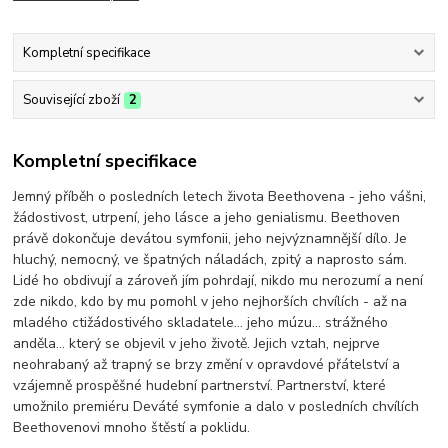
Kompletní specifikace
Související zboží
2
Kompletní specifikace
Jemný příběh o posledních letech života Beethovena - jeho vášni,
žádostivost, utrpení, jeho lásce a jeho genialismu. Beethoven
právě dokončuje devátou symfonii, jeho nejvýznamnější dílo. Je
hluchý, nemocný, ve špatných náladách, zpitý a naprosto sám.
Lidé ho obdivují a zároveň jím pohrdají, nikdo mu nerozumí a není
zde nikdo, kdo by mu pomohl v jeho nejhorších chvílích - až na
mladého ctižádostivého skladatele... jeho múzu... strážného
anděla... který se objevil v jeho životě. Jejich vztah, nejprve
neohrabaný až trapný se brzy změní v opravdové přátelství a
vzájemně prospěšné hudební partnerství. Partnerství, které
umožnilo premiéru Deváté symfonie a dalo v posledních chvílích
Beethovenovi mnoho štěstí a poklidu.