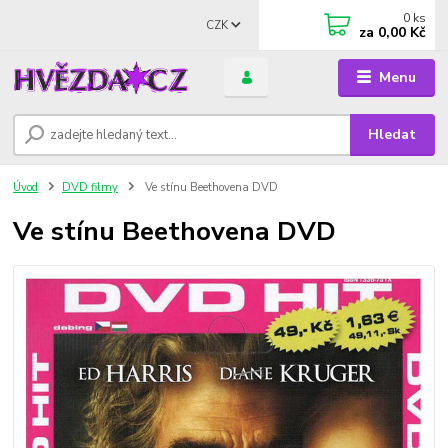
0
ks
CZK
za
0,00 Kč
Menu
Hledat
Úvod
DVD filmy
Ve stínu Beethovena DVD
Ve stínu Beethovena DVD