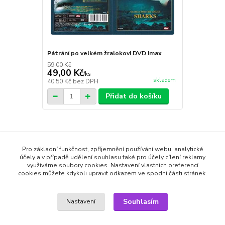
Pátrání po velkém žralokovi DVD Imax
59,00 Kč
49,00 Kč
/
ks
skladem
40,50 Kč
bez DPH
Přidat do košíku
Zboží zařazeno v kategoriích
Pro základní funkčnost, zpříjemnění používání webu, analytické
účely a v případě udělení souhlasu také pro účely cílení reklamy
DVD filmy
využíváme soubory cookies. Nastavení vlastních preferencí
cookies můžete kdykoli upravit odkazem ve spodní části stránek.
DVD cestopisné
edice filmů IMAX
Souhlasím
Nastavení