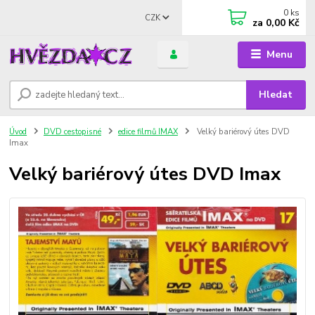
0
ks
CZK
za
0,00 Kč
Menu
Hledat
Úvod
DVD cestopisné
edice filmů IMAX
Velký bariérový útes DVD
Imax
Velký bariérový útes DVD Imax