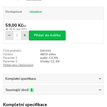
Dostupnost
skladem
59,00 Kč
/
ks
48,76 Kč
bez DPH
Přidat do košíku
Číslo produktu:
D4C022
Výrobce:
ABCD video
Parametr 1:
audio: CZ, EN
Parametr 2:
titulky: CZ, EN
Hlídat cenu / dostupnost
Kompletní specifikace
Související zboží
1
Kompletní specifikace