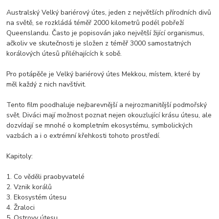
Australský Velký bariérový útes, jeden z největších přírodních divů
na světě, se rozkládá téměř 2000 kilometrů podél pobřeží
Queenslandu. Často je popisován jako největší žijící organismus,
ačkoliv ve skutečnosti je složen z téměř 3000 samostatných
korálových útesů přiléhajících k sobě.
Pro potápěče je Velký bariérový útes Mekkou, místem, které by
měl každý z nich navštívit.
Tento film poodhaluje nejbarevnější a nejrozmanitější podmořský
svět. Diváci mají možnost poznat nejen okouzlující krásu útesu, ale
dozvídají se mnohé o kompletním ekosystému, symbolických
vazbách a i o extrémní křehkosti tohoto prostředí.
Kapitoly:
1. Co věděli praobyvatelé
2. Vznik korálů
3. Ekosystém útesu
4. Žraloci
5. Ostrovy útesu