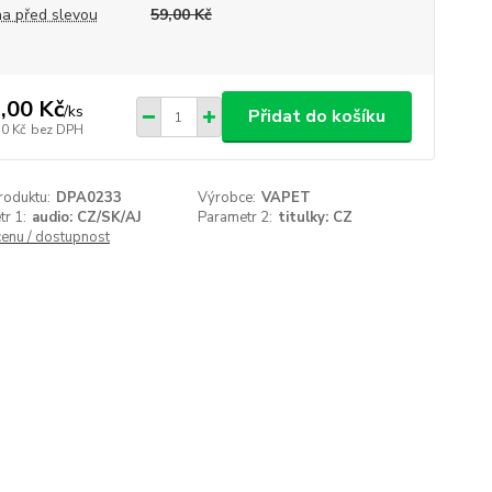
a před slevou
59,00 Kč
,00 Kč
/
ks
Přidat do košíku
50 Kč
bez DPH
roduktu:
DPA0233
Výrobce:
VAPET
r 1:
audio: CZ/SK/AJ
Parametr 2:
titulky: CZ
cenu / dostupnost