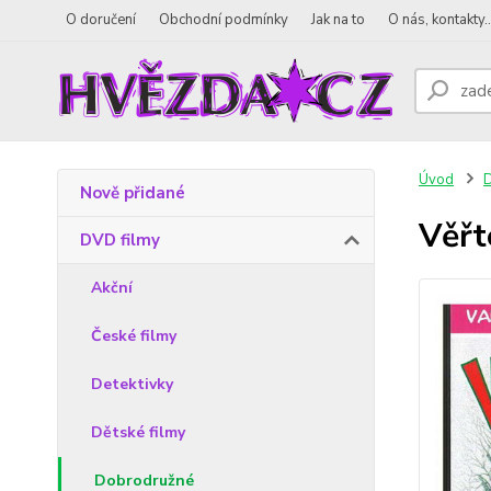
O doručení
Obchodní podmínky
Jak na to
O nás, kontakty..
Úvod
D
Nově přidané
Věřt
DVD filmy
Akční
České filmy
Detektivky
Dětské filmy
Dobrodružné