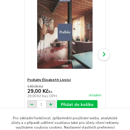
Podlahy Élisabeth Livolsi
Schodiště C
149,00 Kč
149,00 Kč
29,00 Kč
29,00 Kč
/
ks
skladem
29,00 Kč
bez DPH
29,00 Kč
bez
Přidat do košíku
Pro základní funkčnost, zpříjemnění používání webu, analytické
účely a v případě udělení souhlasu také pro účely cílení reklamy
využíváme soubory cookies. Nastavení vlastních preferencí