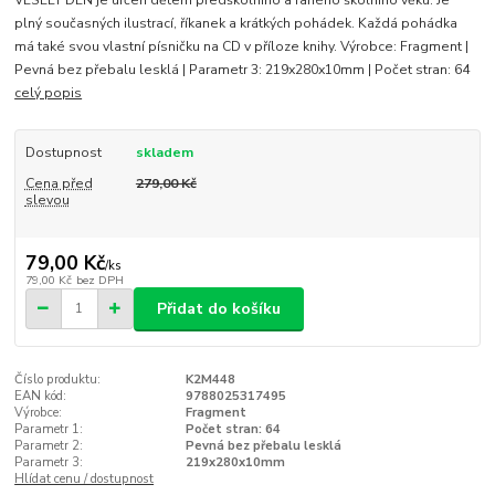
VESELÝ DEN je určen dětem předškolního a raného školního věku. Je
plný současných ilustrací, říkanek a krátkých pohádek. Každá pohádka
má také svou vlastní písničku na CD v příloze knihy. Výrobce: Fragment |
Pevná bez přebalu lesklá | Parametr 3: 219x280x10mm | Počet stran: 64
celý popis
Dostupnost
skladem
Cena před
279,00 Kč
slevou
79,00 Kč
/
ks
79,00 Kč
bez DPH
Přidat do košíku
Číslo produktu:
K2M448
EAN kód:
9788025317495
Výrobce:
Fragment
Parametr 1:
Počet stran: 64
Parametr 2:
Pevná bez přebalu lesklá
Parametr 3:
219x280x10mm
Hlídat cenu / dostupnost