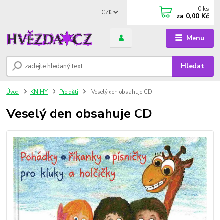
0
ks
CZK
za
0,00 Kč
Menu
Hledat
Úvod
KNIHY
Pro děti
Veselý den obsahuje CD
Veselý den obsahuje CD