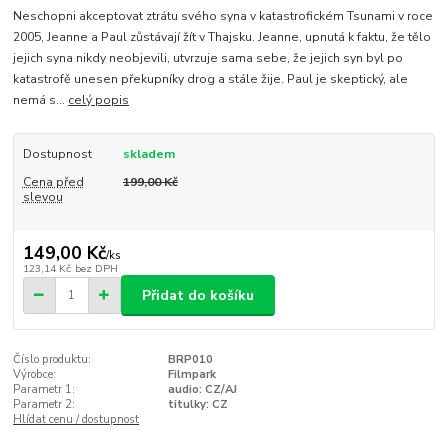
Neschopni akceptovat ztrátu svého syna v katastrofickém Tsunami v roce
2005, Jeanne a Paul zůstávají žít v Thajsku. Jeanne, upnutá k faktu, že tělo
jejich syna nikdy neobjevili, utvrzuje sama sebe, že jejich syn byl po
katastrofě unesen překupníky drog a stále žije. Paul je skeptický, ale
nemá s...
celý popis
Dostupnost
skladem
Cena před
199,00 Kč
slevou
149,00 Kč
/
ks
123,14 Kč
bez DPH
Přidat do košíku
Číslo produktu:
BRP010
Výrobce:
Filmpark
Parametr 1:
audio: CZ/AJ
Parametr 2:
titulky: CZ
Hlídat cenu / dostupnost