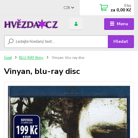
0
ks
CZK
za
0,00 Kč
Menu
Hledat
Úvod
BLU-RAY filmy
Vinyan, blu-ray disc
Vinyan, blu-ray disc