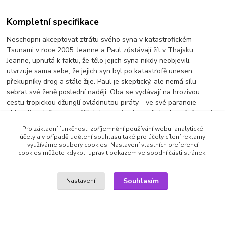
Kompletní specifikace
Neschopni akceptovat ztrátu svého syna v katastrofickém
Tsunami v roce 2005, Jeanne a Paul zůstávají žít v Thajsku.
Jeanne, upnutá k faktu, že tělo jejich syna nikdy neobjevili,
utvrzuje sama sebe, že jejich syn byl po katastrofě unesen
překupníky drog a stále žije. Paul je skeptický, ale nemá sílu
sebrat své ženě poslední naději. Oba se vydávají na hrozivou
cestu tropickou džunglí ovládnutou piráty - ve své paranoie
objevují nadpřirozenou říši, kde mrtví nejsou nikdy skutečně mrtví a
kde se noční můry a posedlost protínají s hrůzostrašnou realitou.
Pro základní funkčnost, zpříjemnění používání webu, analytické
účely a v případě udělení souhlasu také pro účely cílení reklamy
Výrobce: Filmpark | titulky: CZ | audio: CZ/AJ
využíváme soubory cookies. Nastavení vlastních preferencí
cookies můžete kdykoli upravit odkazem ve spodní části stránek.
Zboží zařazeno v kategoriích
Souhlasím
Nastavení
BLU-RAY filmy