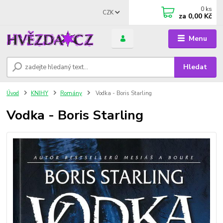
0
ks
CZK
za
0,00 Kč
Menu
Hledat
Úvod
KNIHY
Romány
Vodka - Boris Starling
Vodka - Boris Starling