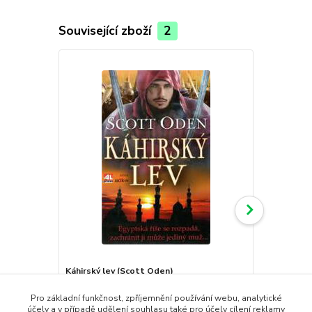
Související zboží
2
Káhirský lev (Scott Oden)
Živá voda (
269,00 Kč
229,00 Kč
99,00 Kč
99,00 Kč
Pro základní funkčnost, zpříjemnění používání webu, analytické
/
ks
skladem
účely a v případě udělení souhlasu také pro účely cílení reklamy
99,00 Kč
bez DPH
99,00 Kč
bez