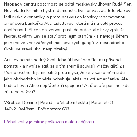
Naopak v centru pozornosti se ocitá moskevský lihovar Rudý říjen.
Noví vládci Kremlu chystají demonstrativní privatizaci této vlajkové
lodi ruské ekonomiky, a proto pozvou do Moskvy renomovanou
americkou bankéřku Alici Lidellovou, která má na celý proces
dohlédnout. Alice se s vervou pustí do práce, ale brzy zjistí, že
ředitel továrny Lev se staví proti jejím plánům - a navíc je šéfem
jednoho ze znesvářených moskevských gangů. Z nesnadného
úkolu se stává úkol nesplnitelný…
Ani Lev nemá snadný život. Jeho úhlavní nepřítel mu přísahal
pomstu - a nyní se zdá, že s tím zřejmě souvisí i vraždy dětí. Za
těchto okolností je mu silně proti mysli, že se v samotném srdci
jeho obchodního impéria pohybuje jakási naivní Američanka. Ale
budou Lev a Alice nepřátelé, či spojenci? A až bouře pomine, kdo
zůstane naživu?
Výrobce: Domino | Pevná s přebalem lesklá | Parametr 3:
140x210x48mm | Počet stran: 603
Přebal knihy je mírně poškozen malou oděrkou.