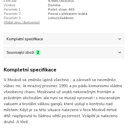
EAN kód:
9788073031015
Výrobce:
Domino
Parametr 1:
Počet stran: 603
Parametr 2:
Pevná s přebalem lesklá
Parametr 3:
140x210x48mm
Hlídat cenu / dostupnost
Kompletní specifikace
Související zboží
2
Kompletní specifikace
V Moskvě se změnilo úplně všechno - a zároveň se nezměnilo
vůbec nic. Je mrazivý prosinec 1991 a po pádu komunismu vládne
všeobecný chaos. Moskvané už uvykli nekonečným frontám a
prázdným obchodům, ale nyní se musejí vyrovnat i s mocenským
vakuem a brutální válkou gangů, které usilují o kontrolu nad
městem. Když je za této situace nalezeno v řece Moskvě mrtvé
dítě, nepřipoutá to žádnou větší pozornost. Vzápětí je nalezeno
druhé. A třetí…