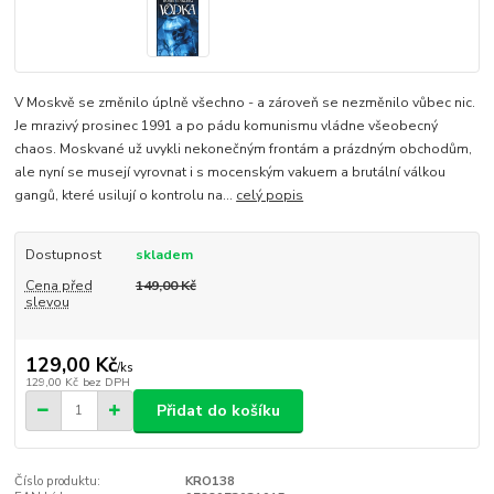
V Moskvě se změnilo úplně všechno - a zároveň se nezměnilo vůbec nic.
Je mrazivý prosinec 1991 a po pádu komunismu vládne všeobecný
chaos. Moskvané už uvykli nekonečným frontám a prázdným obchodům,
ale nyní se musejí vyrovnat i s mocenským vakuem a brutální válkou
gangů, které usilují o kontrolu na...
celý popis
Dostupnost
skladem
Cena před
149,00 Kč
slevou
129,00 Kč
/
ks
129,00 Kč
bez DPH
Přidat do košíku
Číslo produktu:
KRO138