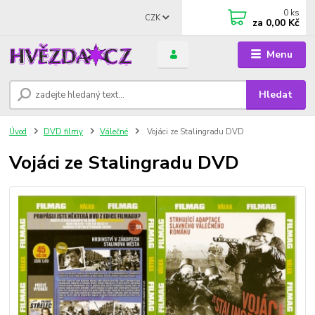
0
ks
CZK
za
0,00 Kč
Menu
Hledat
Úvod
DVD filmy
Válečné
Vojáci ze Stalingradu DVD
Vojáci ze Stalingradu DVD