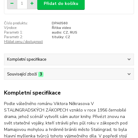
Přidat do košíku
Číslo produktu:
DPA0560
Výrobce:
Řitka video
Parametr 1:
audio: CZ, RUS
Parametr 2:
titulky: CZ
Hlídat cenu / dostupnost
Kompletní specifikace
Související zboží
3
Kompletní specifikace
Podle válečného románu Viktora Někrasova V
STALINGRADSKÝCH ZÁKOPECH vzniklo v roce 1956 černobílé
drama, jehož scénář vytvořil sám autor knihy. Přivézt znovu na
svět statečné vojáky, kteří strávili přes půl roku v zákopech pod
Mamajovou mohylou a hrdinně bránili město Stalingrad, to byla
hlavní myšlenka tvůrců tohoto výjimečného díla. V popředí stojí