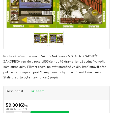
Podle válečného románu Viktora Někrasova V STALINGRADSKÝCH
ZÁKOPECH vzniklo v roce 1956 černobílé drama, jehož scénář vytvořil
sám autor knihy. Přivézt znovu na svět statečné vojáky, kteří strávili přes
půl roku v zákopech pod Mamajovou mohylou a hrdinně bránili město
Stalingrad, to byla hlavní ...
celý popis
Dostupnost
skladem
59,00 Kč
/
ks
48,76 Kč
bez DPH